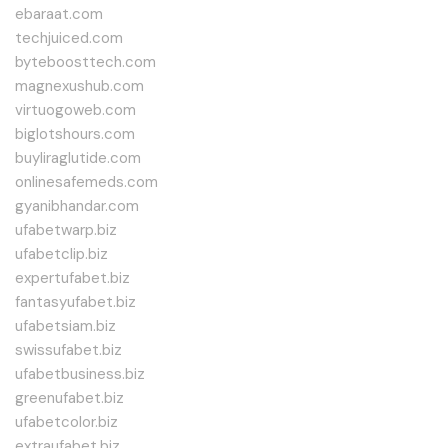
ebaraat.com
techjuiced.com
byteboosttech.com
magnexushub.com
virtuogoweb.com
biglotshours.com
buyliraglutide.com
onlinesafemeds.com
gyanibhandar.com
ufabetwarp.biz
ufabetclip.biz
expertufabet.biz
fantasyufabet.biz
ufabetsiam.biz
swissufabet.biz
ufabetbusiness.biz
greenufabet.biz
ufabetcolor.biz
extraufabet.biz