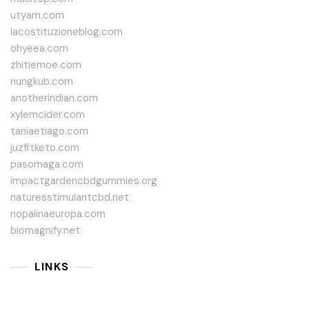
utyam.com
lacostituzioneblog.com
ohyeea.com
zhitiemoe.com
nungkub.com
anotherindian.com
xylemcider.com
taniaetiago.com
juzfitketo.com
pasomaga.com
impactgardencbdgummies.org
naturesstimulantcbd.net
nopalinaeuropa.com
biomagnify.net
LINKS