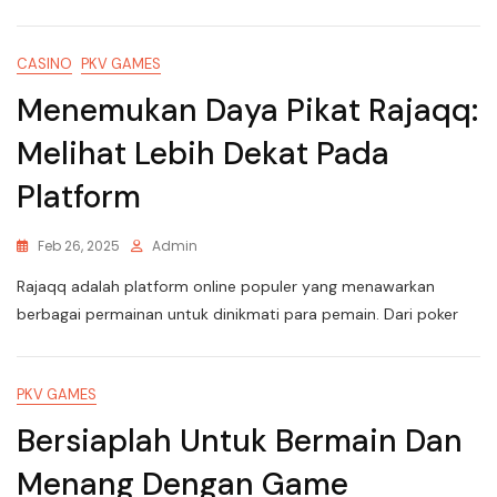
CASINO
PKV GAMES
Menemukan Daya Pikat Rajaqq:
Melihat Lebih Dekat Pada
Platform
Feb 26, 2025
Admin
Rajaqq adalah platform online populer yang menawarkan
berbagai permainan untuk dinikmati para pemain. Dari poker
PKV GAMES
Bersiaplah Untuk Bermain Dan
Menang Dengan Game