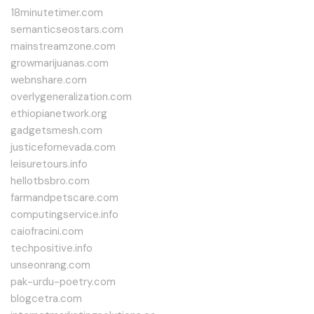
18minutetimer.com
semanticseostars.com
mainstreamzone.com
growmarijuanas.com
webnshare.com
overlygeneralization.com
ethiopianetwork.org
gadgetsmesh.com
justicefornevada.com
leisuretours.info
hellotbsbro.com
farmandpetscare.com
computingservice.info
caiofracini.com
techpositive.info
unseonrang.com
pak-urdu-poetry.com
blogcetra.com