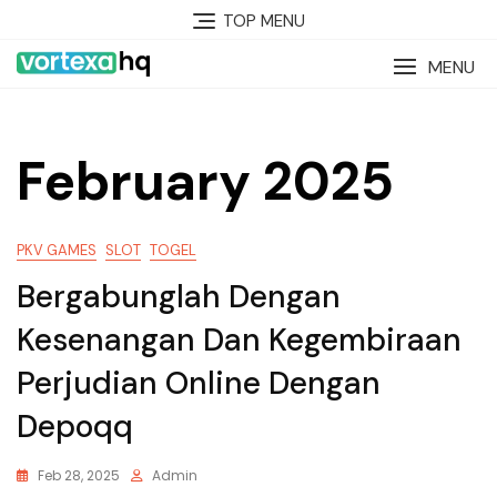
Skip
TOP MENU
to
content
MENU
February 2025
PKV GAMES
SLOT
TOGEL
Bergabunglah Dengan
Kesenangan Dan Kegembiraan
Perjudian Online Dengan
Depoqq
Feb 28, 2025
Admin