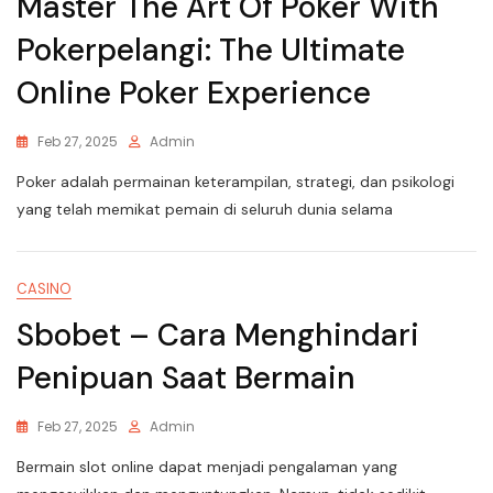
Master The Art Of Poker With
Pokerpelangi: The Ultimate
Online Poker Experience
Feb 27, 2025
Admin
Poker adalah permainan keterampilan, strategi, dan psikologi
yang telah memikat pemain di seluruh dunia selama
CASINO
Sbobet – Cara Menghindari
Penipuan Saat Bermain
Feb 27, 2025
Admin
Bermain slot online dapat menjadi pengalaman yang