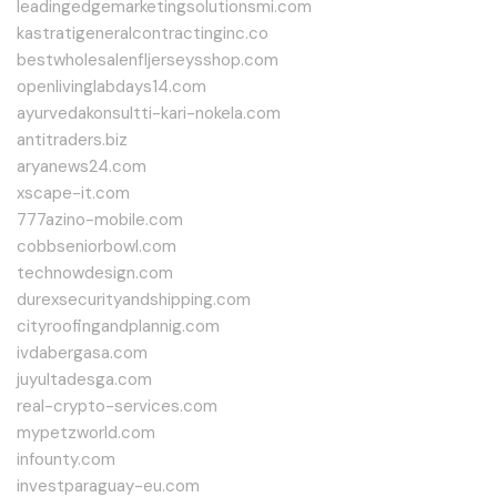
leadingedgemarketingsolutionsmi.com
kastratigeneralcontractinginc.co
bestwholesalenfljerseysshop.com
openlivinglabdays14.com
ayurvedakonsultti-kari-nokela.com
antitraders.biz
aryanews24.com
xscape-it.com
777azino-mobile.com
cobbseniorbowl.com
technowdesign.com
durexsecurityandshipping.com
cityroofingandplannig.com
ivdabergasa.com
juyultadesga.com
real-crypto-services.com
mypetzworld.com
infounty.com
investparaguay-eu.com