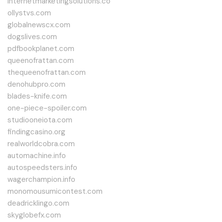
internetmarketingsolutions.co
ollystvs.com
globalnewscx.com
dogslives.com
pdfbookplanet.com
queenofrattan.com
thequeenofrattan.com
denohubpro.com
blades-knife.com
one-piece-spoiler.com
studiooneiota.com
findingcasino.org
realworldcobra.com
automachine.info
autospeedsters.info
wagerchampion.info
monomousumicontest.com
deadricklingo.com
skyglobefx.com