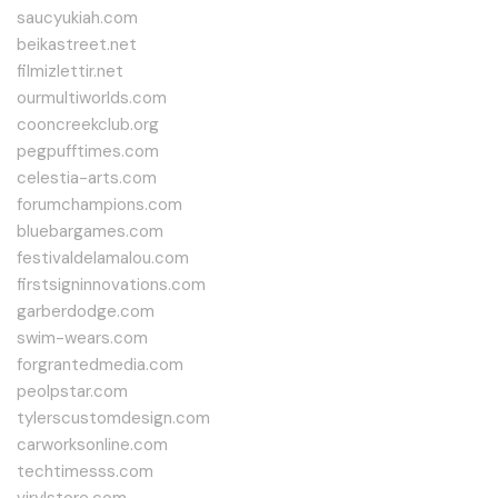
saucyukiah.com
beikastreet.net
filmizlettir.net
ourmultiworlds.com
cooncreekclub.org
pegpufftimes.com
celestia-arts.com
forumchampions.com
bluebargames.com
festivaldelamalou.com
firstsigninnovations.com
garberdodge.com
swim-wears.com
forgrantedmedia.com
peolpstar.com
tylerscustomdesign.com
carworksonline.com
techtimesss.com