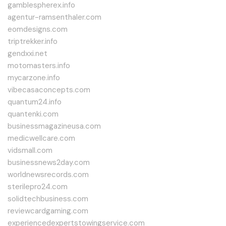
gamblespherex.info
agentur-ramsenthaler.com
eomdesigns.com
triptrekker.info
gendxxi.net
motomasters.info
mycarzone.info
vibecasaconcepts.com
quantum24.info
quantenki.com
businessmagazineusa.com
medicwellcare.com
vidsmall.com
businessnews2day.com
worldnewsrecords.com
sterilepro24.com
solidtechbusiness.com
reviewcardgaming.com
experiencedexpertstowingservice.com