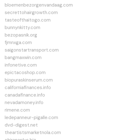
bloemenbezorgenvandaag.com
secrettohairgrowth.com
tasteofthaitogo.com
bunnynkitty.com
bezopasnik.org
fjmnxga.com
saigonstartransport.com
bangmaxwin.com
infonetive.com
epictacoshop.com
biopuraskinserum.com
californiafinances.info
canadafinance.info
nevadamoney.info
rimene.com
ledepanneur-pigalle.com
dvd-digest.net
theartistsmarketnola.com