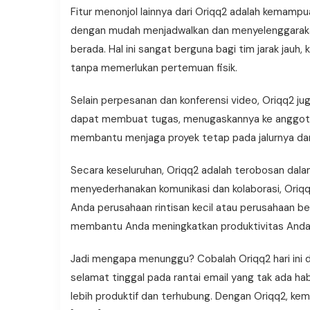
Fitur menonjol lainnya dari Oriqq2 adalah kemamp
dengan mudah menjadwalkan dan menyelenggaraka
berada. Hal ini sangat berguna bagi tim jarak jau
tanpa memerlukan pertemuan fisik.
Selain perpesanan dan konferensi video, Oriqq2 
dapat membuat tugas, menugaskannya ke anggota t
membantu menjaga proyek tetap pada jalurnya da
Secara keseluruhan, Oriqq2 adalah terobosan dala
menyederhanakan komunikasi dan kolaborasi, Oriqq2
Anda perusahaan rintisan kecil atau perusahaan be
membantu Anda meningkatkan produktivitas Anda
Jadi mengapa menunggu? Cobalah Oriqq2 hari ini 
selamat tinggal pada rantai email yang tak ada h
lebih produktif dan terhubung. Dengan Oriqq2, kem