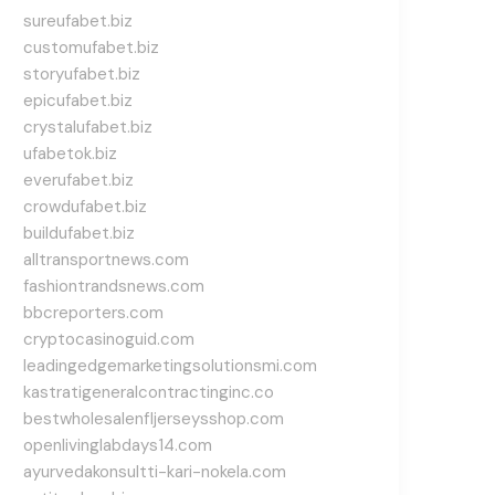
sureufabet.biz
customufabet.biz
storyufabet.biz
epicufabet.biz
crystalufabet.biz
ufabetok.biz
everufabet.biz
crowdufabet.biz
buildufabet.biz
alltransportnews.com
fashiontrandsnews.com
bbcreporters.com
cryptocasinoguid.com
leadingedgemarketingsolutionsmi.com
kastratigeneralcontractinginc.co
bestwholesalenfljerseysshop.com
openlivinglabdays14.com
ayurvedakonsultti-kari-nokela.com