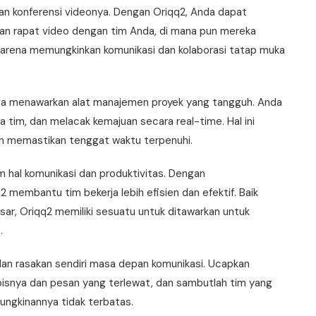
uan konferensi videonya. Dengan Oriqq2, Anda dapat
n rapat video dengan tim Anda, di mana pun mereka
h, karena memungkinkan komunikasi dan kolaborasi tatap muka
juga menawarkan alat manajemen proyek yang tangguh. Anda
im, dan melacak kemajuan secara real-time. Hal ini
n memastikan tenggat waktu terpenuhi.
m hal komunikasi dan produktivitas. Dengan
 membantu tim bekerja lebih efisien dan efektif. Baik
sar, Oriqq2 memiliki sesuatu untuk ditawarkan untuk
.
dan rasakan sendiri masa depan komunikasi. Ucapkan
abisnya dan pesan yang terlewat, dan sambutlah tim yang
ungkinannya tidak terbatas.