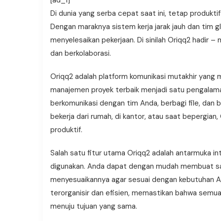
[ad_1]
Di dunia yang serba cepat saat ini, tetap produktif
Dengan maraknya sistem kerja jarak jauh dan tim gl
menyelesaikan pekerjaan. Di sinilah Oriqq2 hadir –
dan berkolaborasi.
Oriqq2 adalah platform komunikasi mutakhir yang 
manajemen proyek terbaik menjadi satu pengalam
berkomunikasi dengan tim Anda, berbagi file, dan 
bekerja dari rumah, di kantor, atau saat bepergi
produktif.
Salah satu fitur utama Oriqq2 adalah antarmuka i
digunakan. Anda dapat dengan mudah membuat salu
menyesuaikannya agar sesuai dengan kebutuhan A
terorganisir dan efisien, memastikan bahwa sem
menuju tujuan yang sama.