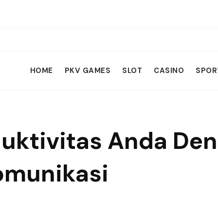
HOME
PKV GAMES
SLOT
CASINO
SPOR
uktivitas Anda Den
omunikasi