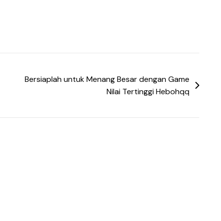
Bersiaplah untuk Menang Besar dengan Game
Nilai Tertinggi Hebohqq