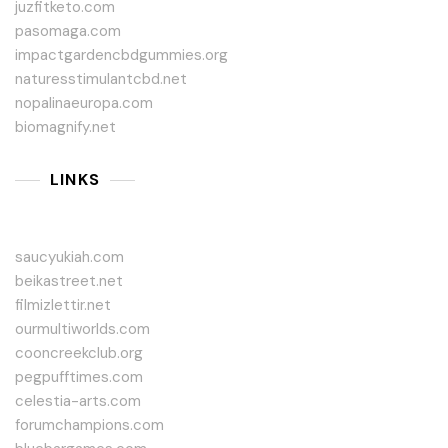
juzfitketo.com
pasomaga.com
impactgardencbdgummies.org
naturesstimulantcbd.net
nopalinaeuropa.com
biomagnify.net
LINKS
saucyukiah.com
beikastreet.net
filmizlettir.net
ourmultiworlds.com
cooncreekclub.org
pegpufftimes.com
celestia-arts.com
forumchampions.com