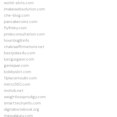
world-slots.com
imakewebsolution.com
che-blog.com
pancakecoinz.com
flyfinley.com
prideconsultation.com
hountinglil.info
chakraaffirmations.net
bestjokes4u.com
lustgurgaon.com
geniejaar.com
bobbyslot.com
11placemoulin.com
mintz360.com
mohob.net
weightlossprodigy.com
smarttechyinfo.com
digitalnotebook.org
maxualguru.com