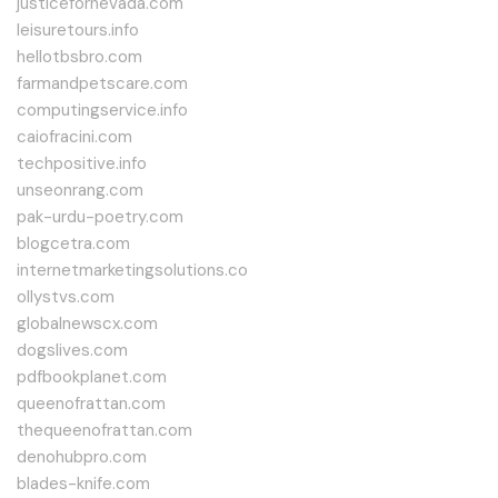
justicefornevada.com
leisuretours.info
hellotbsbro.com
farmandpetscare.com
computingservice.info
caiofracini.com
techpositive.info
unseonrang.com
pak-urdu-poetry.com
blogcetra.com
internetmarketingsolutions.co
ollystvs.com
globalnewscx.com
dogslives.com
pdfbookplanet.com
queenofrattan.com
thequeenofrattan.com
denohubpro.com
blades-knife.com