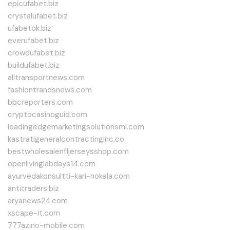
epicufabet.biz
crystalufabet.biz
ufabetok.biz
everufabet.biz
crowdufabet.biz
buildufabet.biz
alltransportnews.com
fashiontrandsnews.com
bbcreporters.com
cryptocasinoguid.com
leadingedgemarketingsolutionsmi.com
kastratigeneralcontractinginc.co
bestwholesalenfljerseysshop.com
openlivinglabdays14.com
ayurvedakonsultti-kari-nokela.com
antitraders.biz
aryanews24.com
xscape-it.com
777azino-mobile.com