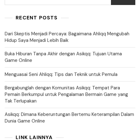
RECENT POSTS
Dari Skeptis Menjadi Percaya: Bagaimana Ahliqq Mengubah
Hidup Saya Menjadi Lebih Baik
Buka Hiburan Tanpa Akhir dengan Asikqq: Tujuan Utama
Game Online
Menguasai Seni Ahliqq: Tips dan Teknik untuk Pemula
Bergabunglah dengan Komunitas Asikqq: Tempat Para
Pemain Berkumpul untuk Pengalaman Bermain Game yang
Tak Terlupakan
Asikqq: Dimana Keberuntungan Bertemu Keterampilan Dalam
Dunia Game Online
LINK LAINNYA