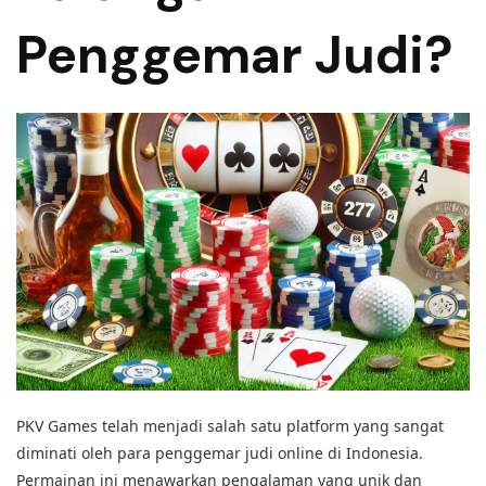
Penggemar Judi?
PKV Games telah menjadi salah satu platform yang sangat
diminati oleh para penggemar judi online di Indonesia.
Permainan ini menawarkan pengalaman yang unik dan