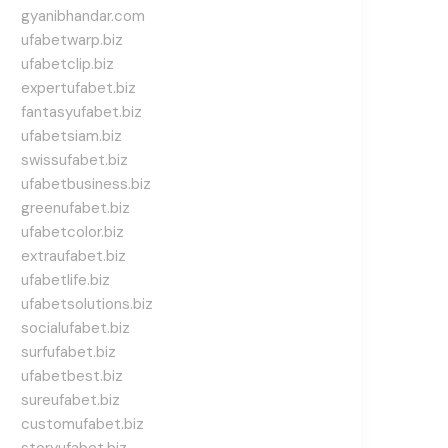
gyanibhandar.com
ufabetwarp.biz
ufabetclip.biz
expertufabet.biz
fantasyufabet.biz
ufabetsiam.biz
swissufabet.biz
ufabetbusiness.biz
greenufabet.biz
ufabetcolor.biz
extraufabet.biz
ufabetlife.biz
ufabetsolutions.biz
socialufabet.biz
surfufabet.biz
ufabetbest.biz
sureufabet.biz
customufabet.biz