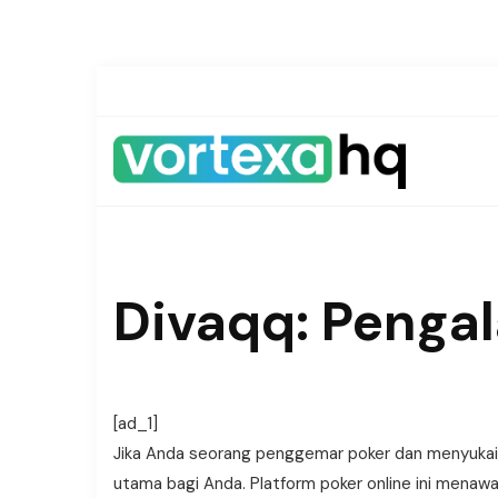
Skip
to
content
Divaqq: Pengal
[ad_1]
Jika Anda seorang penggemar poker dan menyukai 
utama bagi Anda. Platform poker online ini mena