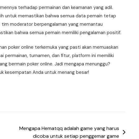
itmennya terhadap permainan dan keamanan yang adil.
ggih untuk memastikan bahwa semua data pemain tetap
an tim moderator berpengalaman yang memantau
ikan bahwa semua pemain memiliki pengalaman positif.
an poker online terkemuka yang pasti akan memuaskan
 permainan, turnamen, dan fitur, platform ini memiliki
ang bermain poker online. Jadi mengapa menunggu?
untuk kesempatan Anda untuk menang besar!
Mengapa Hematqq adalah game yang harus
dicoba untuk setiap penggemar game