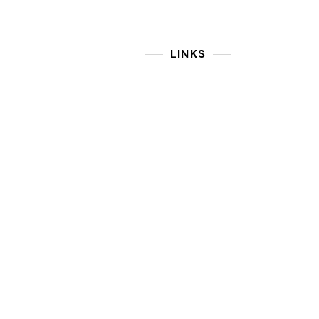
LINKS