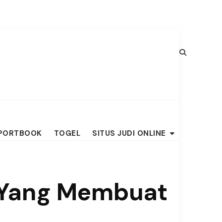
PORTBOOK
TOGEL
SITUS JUDI ONLINE
 Yang Membuat