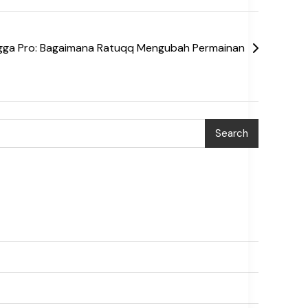
ngga Pro: Bagaimana Ratuqq Mengubah Permainan
Search