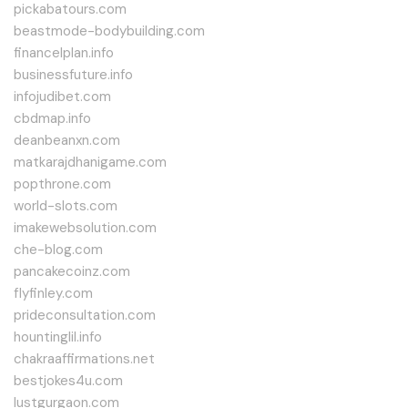
pickabatours.com
beastmode-bodybuilding.com
financelplan.info
businessfuture.info
infojudibet.com
cbdmap.info
deanbeanxn.com
matkarajdhanigame.com
popthrone.com
world-slots.com
imakewebsolution.com
che-blog.com
pancakecoinz.com
flyfinley.com
prideconsultation.com
hountinglil.info
chakraaffirmations.net
bestjokes4u.com
lustgurgaon.com