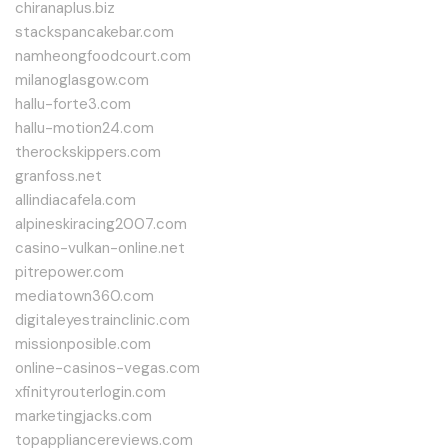
chiranaplus.biz
stackspancakebar.com
namheongfoodcourt.com
milanoglasgow.com
hallu-forte3.com
hallu-motion24.com
therockskippers.com
granfoss.net
allindiacafela.com
alpineskiracing2007.com
casino-vulkan-online.net
pitrepower.com
mediatown360.com
digitaleyestrainclinic.com
missionposible.com
online-casinos-vegas.com
xfinityrouterlogin.com
marketingjacks.com
topappliancereviews.com