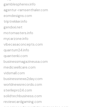
gamblespherex.info
agentur-ramsenthaler.com
eomdesigns.com
triptrekker.info
gendxxi.net
motomasters.info
mycarzone.info
vibecasaconcepts.com
quantum24.info
quantenki.com
businessmagazineusa.com
medicwellcare.com
vidsmall.com
businessnews2day.com
worldnewsrecords.com
sterilepro24.com
solidtechbusiness.com
reviewcardgaming.com