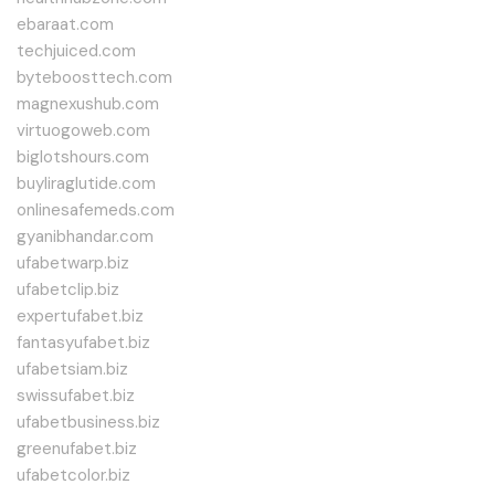
ebaraat.com
techjuiced.com
byteboosttech.com
magnexushub.com
virtuogoweb.com
biglotshours.com
buyliraglutide.com
onlinesafemeds.com
gyanibhandar.com
ufabetwarp.biz
ufabetclip.biz
expertufabet.biz
fantasyufabet.biz
ufabetsiam.biz
swissufabet.biz
ufabetbusiness.biz
greenufabet.biz
ufabetcolor.biz