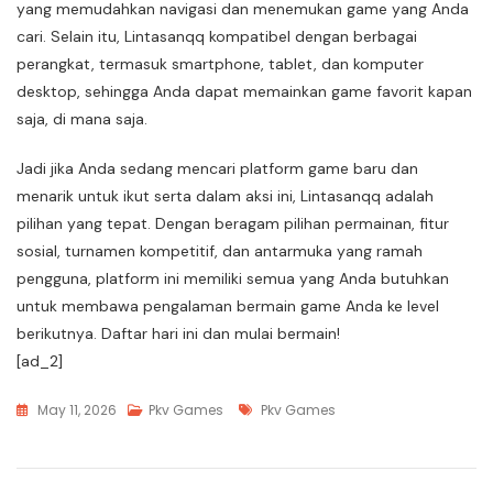
yang memudahkan navigasi dan menemukan game yang Anda
cari. Selain itu, Lintasanqq kompatibel dengan berbagai
perangkat, termasuk smartphone, tablet, dan komputer
desktop, sehingga Anda dapat memainkan game favorit kapan
saja, di mana saja.
Jadi jika Anda sedang mencari platform game baru dan
menarik untuk ikut serta dalam aksi ini, Lintasanqq adalah
pilihan yang tepat. Dengan beragam pilihan permainan, fitur
sosial, turnamen kompetitif, dan antarmuka yang ramah
pengguna, platform ini memiliki semua yang Anda butuhkan
untuk membawa pengalaman bermain game Anda ke level
berikutnya. Daftar hari ini dan mulai bermain!
[ad_2]
Tags
May 11, 2026
Pkv Games
Pkv Games