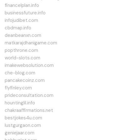
financelplan.info
businessfuture.info
infojudibet.com
cbdmap.info
deanbeanxn.com
matkarajdhanigame.com
popthrone.com
world-slots.com
imakewebsolution.com
che-blog.com
pancakecoinz.com
flyfinley.com
prideconsultation.com
hountinglil.info
chakraaffirmations.net
bestjokes4u.com
lustgurgaon.com
geniejaar.com