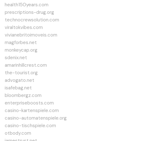
health150years.com
prescriptions-drug.org
technocrewsolution.com
viraltokvibes.com
vivianebritoimoveis.com
magforbes.net
monkeycap.org
sdenix.net
amarinhillcrest.com
the-tourist.org
advogato.net
isafebag.net
bloombergz.com
enterpriseboosts.com
casino-kartenspiele.com
casino-automatenspiele.org
casino-tischspiele.com
otbody.com
jamestrust.net