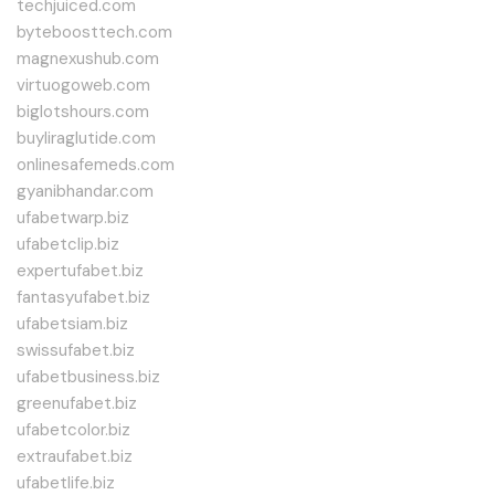
techjuiced.com
byteboosttech.com
magnexushub.com
virtuogoweb.com
biglotshours.com
buyliraglutide.com
onlinesafemeds.com
gyanibhandar.com
ufabetwarp.biz
ufabetclip.biz
expertufabet.biz
fantasyufabet.biz
ufabetsiam.biz
swissufabet.biz
ufabetbusiness.biz
greenufabet.biz
ufabetcolor.biz
extraufabet.biz
ufabetlife.biz