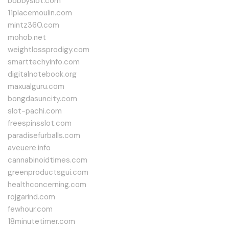
bobbyslot.com
11placemoulin.com
mintz360.com
mohob.net
weightlossprodigy.com
smarttechyinfo.com
digitalnotebook.org
maxualguru.com
bongdasuncity.com
slot-pachi.com
freespinsslot.com
paradisefurballs.com
aveuere.info
cannabinoidtimes.com
greenproductsgui.com
healthconcerning.com
rojgarind.com
fewhour.com
18minutetimer.com