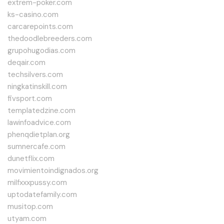
extrem-poker.com
ks-casino.com
carcarepoints.com
thedoodlebreeders.com
grupohugodias.com
deqair.com
techsilvers.com
ningkatinskill.com
fivsport.com
templatedzine.com
lawinfoadvice.com
phenqdietplan.org
sumnercafe.com
dunetflix.com
movimientoindignados.org
milfxxxpussy.com
uptodatefamily.com
musitop.com
utyam.com