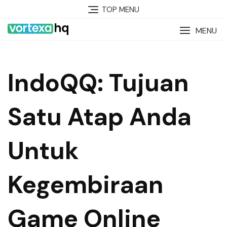
Skip
TOP MENU
to
content
MENU
IndoQQ: Tujuan
Satu Atap Anda
Untuk
Kegembiraan
Game Online