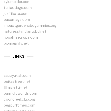
xylemcider.com
taniaetiago.com
juzfitketo.com
pasomaga.com
impactgardencbdgummies.org
naturesstimulantcbd.net
nopalinaeuropa.com
biomagnify.net
LINKS
saucyukiah.com
beikastreet.net
filmizlettir.net
ourmultiworlds.com
cooncreekclub.org
pegpufftimes.com