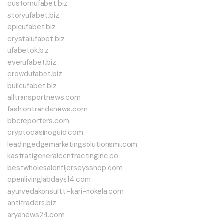
customufabet.biz
storyufabet.biz
epicufabet.biz
crystalufabet.biz
ufabetok.biz
everufabet.biz
crowdufabet.biz
buildufabet.biz
alltransportnews.com
fashiontrandsnews.com
bbcreporters.com
cryptocasinoguid.com
leadingedgemarketingsolutionsmi.com
kastratigeneralcontractinginc.co
bestwholesalenfljerseysshop.com
openlivinglabdays14.com
ayurvedakonsultti-kari-nokela.com
antitraders.biz
aryanews24.com