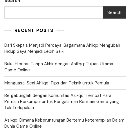
Search
Search
RECENT POSTS
Dari Skeptis Menjadi Percaya: Bagaimana Ahliqq Mengubah
Hidup Saya Menjadi Lebih Baik
Buka Hiburan Tanpa Akhir dengan Asikqq: Tujuan Utama
Game Online
Menguasai Seni Ahliqq: Tips dan Teknik untuk Pemula
Bergabunglah dengan Komunitas Asikqq: Tempat Para
Pemain Berkumpul untuk Pengalaman Bermain Game yang
Tak Terlupakan
Asikqq: Dimana Keberuntungan Bertemu Keterampilan Dalam
Dunia Game Online