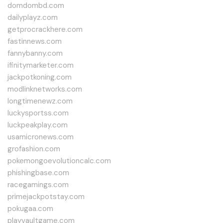
domdombd.com
dailyplayz.com
getprocrackhere.com
fastinnews.com
fannybanny.com
ifinitymarketer.com
jackpotkoning.com
modlinknetworks.com
longtimenewz.com
luckysportss.com
luckpeakplay.com
usamicronews.com
grofashion.com
pokemongoevolutioncalc.com
phishingbase.com
racegamings.com
primejackpotstay.com
pokugaa.com
playvaultgame.com