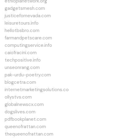
ethiopianetwork.org
gadgetsmesh.com
justicefornevada.com
leisuretours.info
hellotbsbro.com
farmandpetscare.com
computingservice.info
caiofracini.com
techpositive.info
unseonrang.com
pak-urdu-poetry.com
blogcetra.com
internetmarketingsolutions.co
ollystvs.com
globalnewscx.com
dogslives.com
pdfbookplanet.com
queenofrattan.com
thequeenofrattan.com