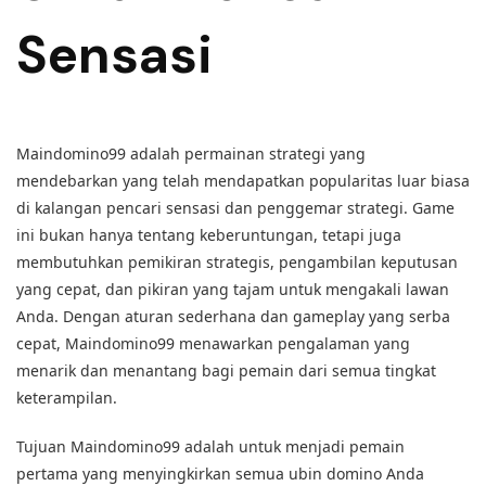
Sensasi
Maindomino99 adalah permainan strategi yang
mendebarkan yang telah mendapatkan popularitas luar biasa
di kalangan pencari sensasi dan penggemar strategi. Game
ini bukan hanya tentang keberuntungan, tetapi juga
membutuhkan pemikiran strategis, pengambilan keputusan
yang cepat, dan pikiran yang tajam untuk mengakali lawan
Anda. Dengan aturan sederhana dan gameplay yang serba
cepat, Maindomino99 menawarkan pengalaman yang
menarik dan menantang bagi pemain dari semua tingkat
keterampilan.
Tujuan Maindomino99 adalah untuk menjadi pemain
pertama yang menyingkirkan semua ubin domino Anda