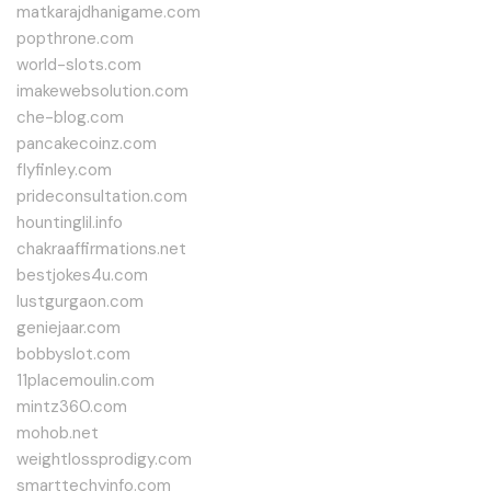
matkarajdhanigame.com
popthrone.com
world-slots.com
imakewebsolution.com
che-blog.com
pancakecoinz.com
flyfinley.com
prideconsultation.com
hountinglil.info
chakraaffirmations.net
bestjokes4u.com
lustgurgaon.com
geniejaar.com
bobbyslot.com
11placemoulin.com
mintz360.com
mohob.net
weightlossprodigy.com
smarttechyinfo.com