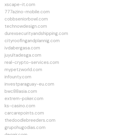
xscape-it.com
777azino-mobile.com
cobbseniorbowl.com
technowdesign.com
durexsecurityandshipping.com
cityroofingandplannig.com
ivdabergasa.com
juyultadesga.com
real-crypto-services.com
mypetzworld.com
infounty.com
investparaguay-eu.com
bwc88asia.com
extrem-poker.com
ks-casino.com
carcarepoints.com
thedoodlebreeders.com
grupohugodias.com
deqair.com