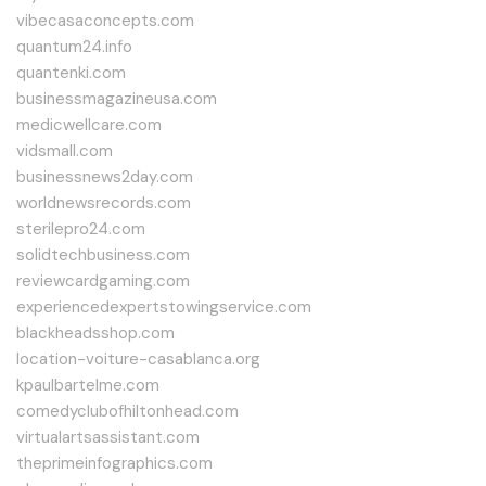
vibecasaconcepts.com
quantum24.info
quantenki.com
businessmagazineusa.com
medicwellcare.com
vidsmall.com
businessnews2day.com
worldnewsrecords.com
sterilepro24.com
solidtechbusiness.com
reviewcardgaming.com
experiencedexpertstowingservice.com
blackheadsshop.com
location-voiture-casablanca.org
kpaulbartelme.com
comedyclubofhiltonhead.com
virtualartsassistant.com
theprimeinfographics.com