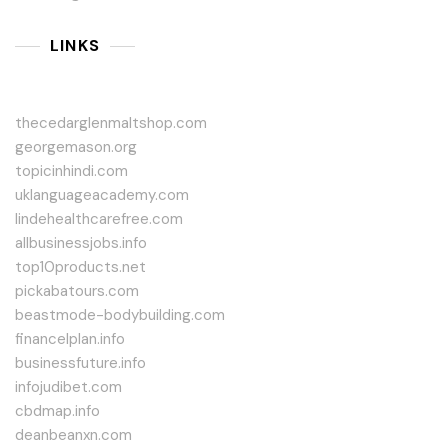
LINKS
thecedarglenmaltshop.com
georgemason.org
topicinhindi.com
uklanguageacademy.com
lindehealthcarefree.com
allbusinessjobs.info
top10products.net
pickabatours.com
beastmode-bodybuilding.com
financelplan.info
businessfuture.info
infojudibet.com
cbdmap.info
deanbeanxn.com