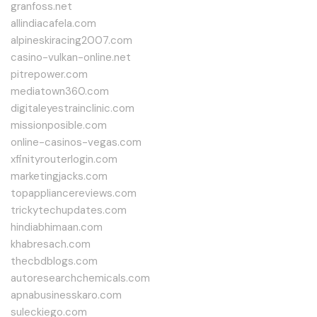
granfoss.net
allindiacafela.com
alpineskiracing2007.com
casino-vulkan-online.net
pitrepower.com
mediatown360.com
digitaleyestrainclinic.com
missionposible.com
online-casinos-vegas.com
xfinityrouterlogin.com
marketingjacks.com
topappliancereviews.com
trickytechupdates.com
hindiabhimaan.com
khabresach.com
thecbdblogs.com
autoresearchchemicals.com
apnabusinesskaro.com
suleckiego.com