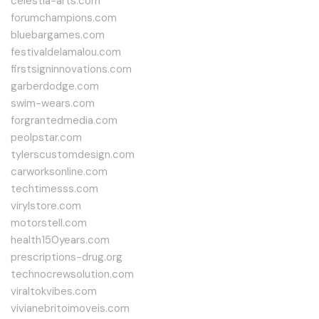
celestia-arts.com
forumchampions.com
bluebargames.com
festivaldelamalou.com
firstsigninnovations.com
garberdodge.com
swim-wears.com
forgrantedmedia.com
peolpstar.com
tylerscustomdesign.com
carworksonline.com
techtimesss.com
virylstore.com
motorstell.com
health150years.com
prescriptions-drug.org
technocrewsolution.com
viraltokvibes.com
vivianebritoimoveis.com