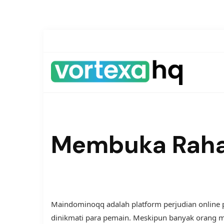
Skip
to
content
Membuka Raha
Maindominoqq adalah platform perjudian online
dinikmati para pemain. Meskipun banyak orang m