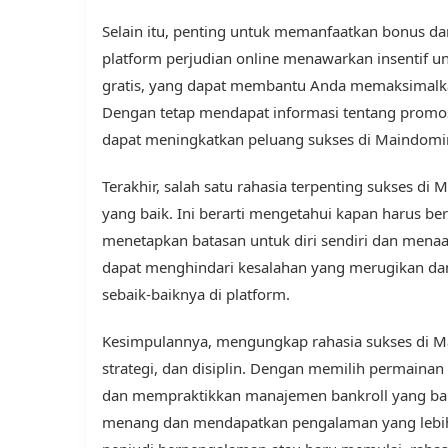
Selain itu, penting untuk memanfaatkan bonus 
platform perjudian online menawarkan insentif u
gratis, yang dapat membantu Anda memaksimal
Dengan tetap mendapat informasi tentang promos
dapat meningkatkan peluang sukses di Maindomi
Terakhir, salah satu rahasia terpenting sukses 
yang baik. Ini berarti mengetahui kapan harus be
menetapkan batasan untuk diri sendiri dan menaa
dapat menghindari kesalahan yang merugikan 
sebaik-baiknya di platform.
Kesimpulannya, mengungkap rahasia sukses di 
strategi, dan disiplin. Dengan memilih permain
dan mempraktikkan manajemen bankroll yang ba
menang dan mendapatkan pengalaman yang lebih