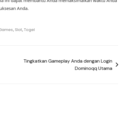
asia ini dapat membantu Anda memaksimalkan waktu Anda
uksesan Anda.
s
 Games
,
Slot
,
Togel
Tingkatkan Gameplay Anda dengan Login
Dominoqq Utama