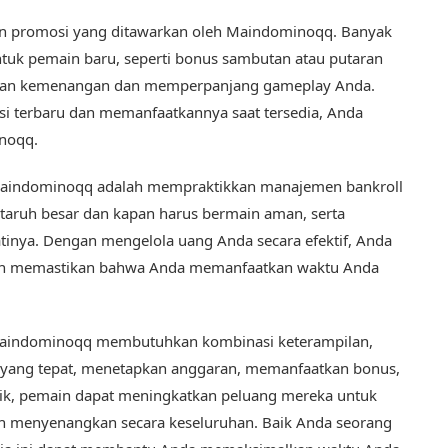
dan promosi yang ditawarkan oleh Maindominoqq. Banyak
ntuk pemain baru, seperti bonus sambutan atau putaran
kan kemenangan dan memperpanjang gameplay Anda.
i terbaru dan memanfaatkannya saat tersedia, Anda
noqq.
di Maindominoqq adalah mempraktikkan manajemen bankroll
rtaruh besar dan kapan harus bermain aman, serta
tinya. Dengan mengelola uang Anda secara efektif, Anda
dan memastikan bahwa Anda memanfaatkan waktu Anda
Maindominoqq membutuhkan kombinasi keterampilan,
an yang tepat, menetapkan anggaran, memanfaatkan bonus,
ik, pemain dapat meningkatkan peluang mereka untuk
 menyenangkan secara keseluruhan. Baik Anda seorang