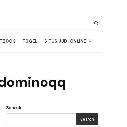
TBOOK
TOGEL
SITUS JUDI ONLINE
ndominoqq
Search
Search