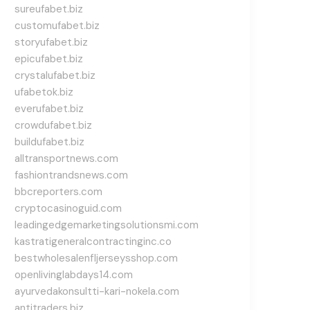
sureufabet.biz
customufabet.biz
storyufabet.biz
epicufabet.biz
crystalufabet.biz
ufabetok.biz
everufabet.biz
crowdufabet.biz
buildufabet.biz
alltransportnews.com
fashiontrandsnews.com
bbcreporters.com
cryptocasinoguid.com
leadingedgemarketingsolutionsmi.com
kastratigeneralcontractinginc.co
bestwholesalenfljerseysshop.com
openlivinglabdays14.com
ayurvedakonsultti-kari-nokela.com
antitraders.biz