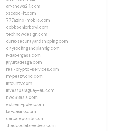
aryanews24.com
xscape-it.com
777azino-mobile.com
cobbseniorbowl.com
technowdesign.com
durexsecurityandshipping.com
cityroofingandplannig.com
ivdabergasa.com
juyultadesga.com
real-crypto-services.com
mypetzworld.com
infounty.com
investparaguay-eu.com
bwc88asia.com
extrem-poker.com
ks-casino.com
carcarepoints.com
thedoodlebreeders.com