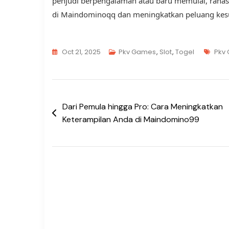
penjudi berpengalaman atau baru memulai, rah
di Maindominoqq dan meningkatkan peluang kes
Tag
Oct 21, 2025
Pkv Games
,
Slot
,
Togel
Pkv
Post
Dari Pemula hingga Pro: Cara Meningkatkan
Keterampilan Anda di Maindomino99
navigation