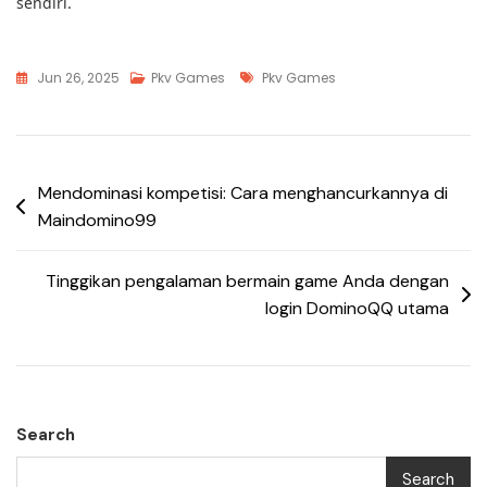
sendiri.
Tags
Jun 26, 2025
Pkv Games
Pkv Games
Post
Mendominasi kompetisi: Cara menghancurkannya di
Maindomino99
navigation
Tinggikan pengalaman bermain game Anda dengan
login DominoQQ utama
Search
Search