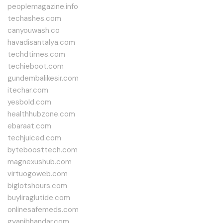
peoplemagazine.info
techashes.com
canyouwash.co
havadisantalya.com
techdtimes.com
techieboot.com
gundembalikesir.com
itechar.com
yesbold.com
healthhubzone.com
ebaraat.com
techjuiced.com
byteboosttech.com
magnexushub.com
virtuogoweb.com
biglotshours.com
buyliraglutide.com
onlinesafemeds.com
gyanibhandar.com