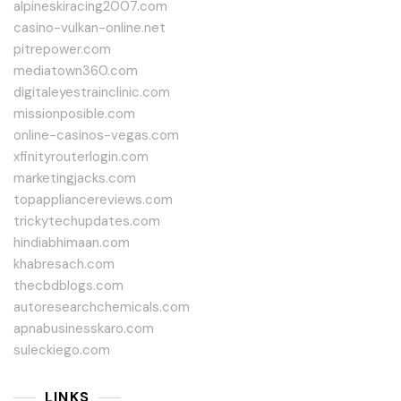
alpineskiracing2007.com
casino-vulkan-online.net
pitrepower.com
mediatown360.com
digitaleyestrainclinic.com
missionposible.com
online-casinos-vegas.com
xfinityrouterlogin.com
marketingjacks.com
topappliancereviews.com
trickytechupdates.com
hindiabhimaan.com
khabresach.com
thecbdblogs.com
autoresearchchemicals.com
apnabusinesskaro.com
suleckiego.com
LINKS