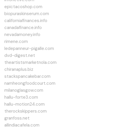
epictacoshop.com
biopuraskinserum.com
californiafinances.info
canadafinance.info
nevadamoney.info
rimene.com
ledepanneur-pigalle.com
dvd-digest.net
theartistsmarketnola.com
chiranaplus.biz
stackspancakebar.com
namheongfoodcourt.com
milanoglasgow.com
hallu-forte3.com
hallu-motion24.com
therockskippers.com
granfoss.net
allindiacafela.com