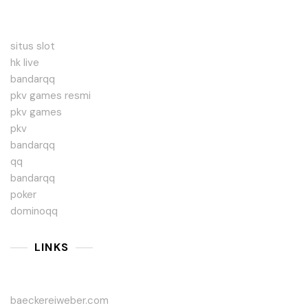
situs slot
hk live
bandarqq
pkv games resmi
pkv games
pkv
bandarqq
qq
bandarqq
poker
dominoqq
LINKS
baeckereiweber.com