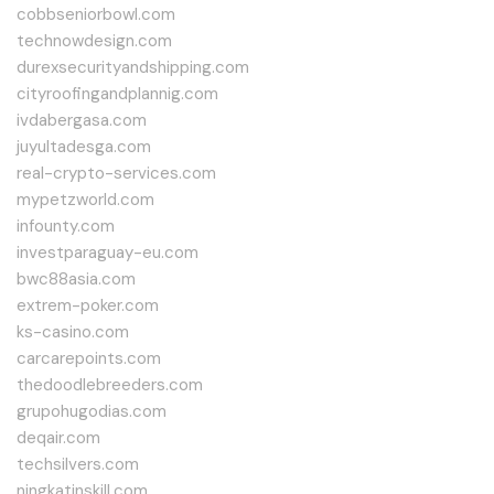
cobbseniorbowl.com
technowdesign.com
durexsecurityandshipping.com
cityroofingandplannig.com
ivdabergasa.com
juyultadesga.com
real-crypto-services.com
mypetzworld.com
infounty.com
investparaguay-eu.com
bwc88asia.com
extrem-poker.com
ks-casino.com
carcarepoints.com
thedoodlebreeders.com
grupohugodias.com
deqair.com
techsilvers.com
ningkatinskill.com