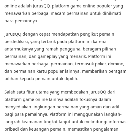
online adalah JurusQQ, platform game online populer yang
menawarkan berbagai macam permainan untuk dinikmati
para pemainnya.
JurusQQ dengan cepat mendapatkan pengikut pemain
berdedikasi, yang tertarik pada platform ini karena
antarmukanya yang ramah pengguna, beragam pilihan
permainan, dan gameplay yang menarik. Platform ini
menawarkan berbagai permainan, termasuk poker, domino,
dan permainan kartu populer lainnya, memberikan beragam
pilihan kepada pemain untuk dipilih.
Salah satu fitur utama yang membedakan JurusQQ dari
platform game online lainnya adalah fokusnya dalam
menyediakan lingkungan permainan yang aman dan adil
bagi para pemainnya. Platform ini menggunakan langkah-
langkah keamanan tingkat lanjut untuk melindungi informasi
pribadi dan keuangan pemain, memastikan pengalaman