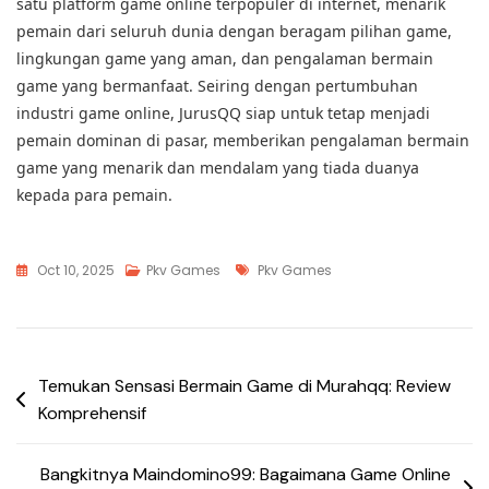
satu platform game online terpopuler di internet, menarik
pemain dari seluruh dunia dengan beragam pilihan game,
lingkungan game yang aman, dan pengalaman bermain
game yang bermanfaat. Seiring dengan pertumbuhan
industri game online, JurusQQ siap untuk tetap menjadi
pemain dominan di pasar, memberikan pengalaman bermain
game yang menarik dan mendalam yang tiada duanya
kepada para pemain.
Tags
Oct 10, 2025
Pkv Games
Pkv Games
Post
Temukan Sensasi Bermain Game di Murahqq: Review
Komprehensif
navigation
Bangkitnya Maindomino99: Bagaimana Game Online