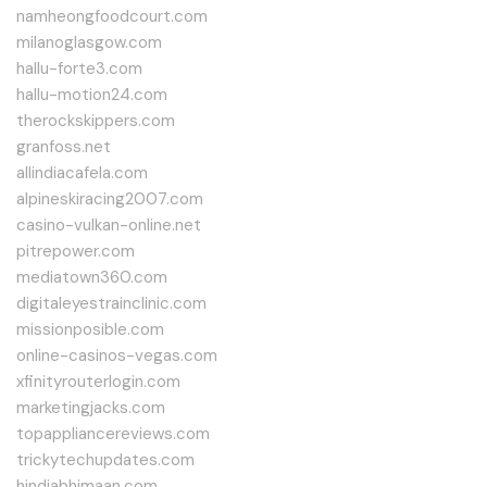
namheongfoodcourt.com
milanoglasgow.com
hallu-forte3.com
hallu-motion24.com
therockskippers.com
granfoss.net
allindiacafela.com
alpineskiracing2007.com
casino-vulkan-online.net
pitrepower.com
mediatown360.com
digitaleyestrainclinic.com
missionposible.com
online-casinos-vegas.com
xfinityrouterlogin.com
marketingjacks.com
topappliancereviews.com
trickytechupdates.com
hindiabhimaan.com