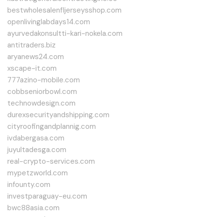
bestwholesalenfljerseysshop.com
openlivinglabdays14.com
ayurvedakonsultti-kari-nokela.com
antitraders.biz
aryanews24.com
xscape-it.com
777azino-mobile.com
cobbseniorbowl.com
technowdesign.com
durexsecurityandshipping.com
cityroofingandplannig.com
ivdabergasa.com
juyultadesga.com
real-crypto-services.com
mypetzworld.com
infounty.com
investparaguay-eu.com
bwc88asia.com