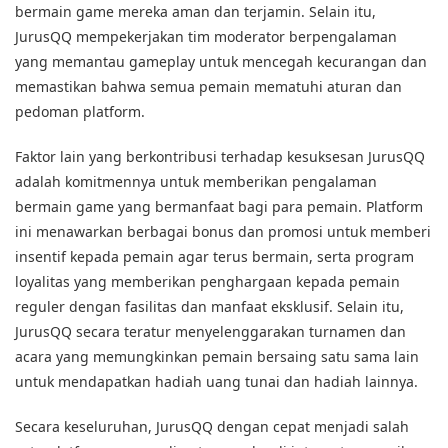
bermain game mereka aman dan terjamin. Selain itu,
JurusQQ mempekerjakan tim moderator berpengalaman
yang memantau gameplay untuk mencegah kecurangan dan
memastikan bahwa semua pemain mematuhi aturan dan
pedoman platform.
Faktor lain yang berkontribusi terhadap kesuksesan JurusQQ
adalah komitmennya untuk memberikan pengalaman
bermain game yang bermanfaat bagi para pemain. Platform
ini menawarkan berbagai bonus dan promosi untuk memberi
insentif kepada pemain agar terus bermain, serta program
loyalitas yang memberikan penghargaan kepada pemain
reguler dengan fasilitas dan manfaat eksklusif. Selain itu,
JurusQQ secara teratur menyelenggarakan turnamen dan
acara yang memungkinkan pemain bersaing satu sama lain
untuk mendapatkan hadiah uang tunai dan hadiah lainnya.
Secara keseluruhan, JurusQQ dengan cepat menjadi salah