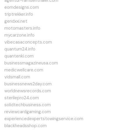
agentur-ramsenthaler.com
eomdesigns.com
triptrekker.info
gendxxi.net
motomasters.info
mycarzone.info
vibecasaconcepts.com
quantum24.info
quantenki.com
businessmagazineusa.com
medicwellcare.com
vidsmall.com
businessnews2day.com
worldnewsrecords.com
sterilepro24.com
solidtechbusiness.com
reviewcardgaming.com
experiencedexpertstowingservice.com
blackheadsshop.com