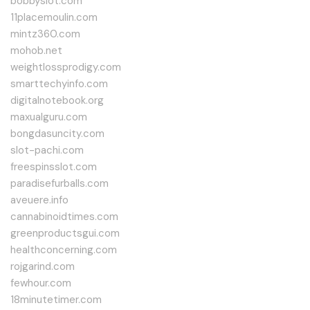
bobbyslot.com
11placemoulin.com
mintz360.com
mohob.net
weightlossprodigy.com
smarttechyinfo.com
digitalnotebook.org
maxualguru.com
bongdasuncity.com
slot-pachi.com
freespinsslot.com
paradisefurballs.com
aveuere.info
cannabinoidtimes.com
greenproductsgui.com
healthconcerning.com
rojgarind.com
fewhour.com
18minutetimer.com