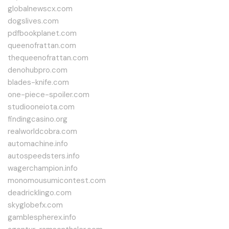
globalnewscx.com
dogslives.com
pdfbookplanet.com
queenofrattan.com
thequeenofrattan.com
denohubpro.com
blades-knife.com
one-piece-spoiler.com
studiooneiota.com
findingcasino.org
realworldcobra.com
automachine.info
autospeedsters.info
wagerchampion.info
monomousumicontest.com
deadricklingo.com
skyglobefx.com
gamblespherex.info