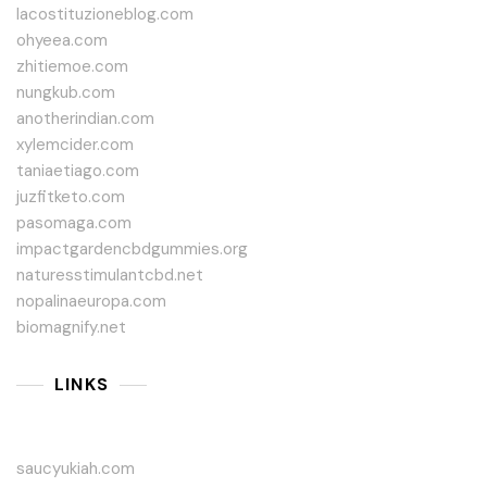
lacostituzioneblog.com
ohyeea.com
zhitiemoe.com
nungkub.com
anotherindian.com
xylemcider.com
taniaetiago.com
juzfitketo.com
pasomaga.com
impactgardencbdgummies.org
naturesstimulantcbd.net
nopalinaeuropa.com
biomagnify.net
LINKS
saucyukiah.com