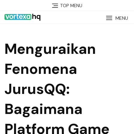
Skip
TOP MENU
to
content
MENU
Menguraikan
Fenomena
JurusQQ:
Bagaimana
Platform Game