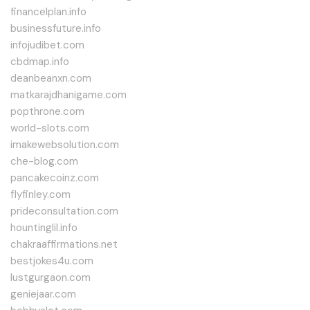
financelplan.info
businessfuture.info
infojudibet.com
cbdmap.info
deanbeanxn.com
matkarajdhanigame.com
popthrone.com
world-slots.com
imakewebsolution.com
che-blog.com
pancakecoinz.com
flyfinley.com
prideconsultation.com
hountinglil.info
chakraaffirmations.net
bestjokes4u.com
lustgurgaon.com
geniejaar.com