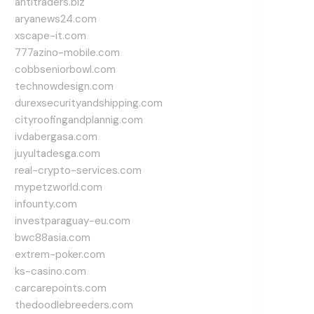
antitraders.biz
aryanews24.com
xscape-it.com
777azino-mobile.com
cobbseniorbowl.com
technowdesign.com
durexsecurityandshipping.com
cityroofingandplannig.com
ivdabergasa.com
juyultadesga.com
real-crypto-services.com
mypetzworld.com
infounty.com
investparaguay-eu.com
bwc88asia.com
extrem-poker.com
ks-casino.com
carcarepoints.com
thedoodlebreeders.com