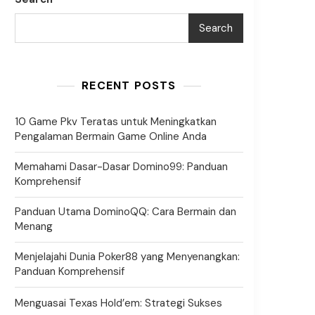
Search
RECENT POSTS
10 Game Pkv Teratas untuk Meningkatkan
Pengalaman Bermain Game Online Anda
Memahami Dasar-Dasar Domino99: Panduan
Komprehensif
Panduan Utama DominoQQ: Cara Bermain dan
Menang
Menjelajahi Dunia Poker88 yang Menyenangkan:
Panduan Komprehensif
Menguasai Texas Hold’em: Strategi Sukses