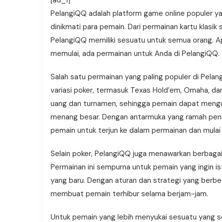
[ad_1]
PelangiQQ adalah platform game online populer 
dinikmati para pemain. Dari permainan kartu klasik
PelangiQQ memiliki sesuatu untuk semua orang. A
memulai, ada permainan untuk Anda di PelangiQQ.
Salah satu permainan yang paling populer di Pelan
variasi poker, termasuk Texas Hold’em, Omaha, da
uang dan turnamen, sehingga pemain dapat menguj
menang besar. Dengan antarmuka yang ramah pe
pemain untuk terjun ke dalam permainan dan mulai
Selain poker, PelangiQQ juga menawarkan berbagai
Permainan ini sempurna untuk pemain yang ingin is
yang baru. Dengan aturan dan strategi yang berb
membuat pemain terhibur selama berjam-jam.
Untuk pemain yang lebih menyukai sesuatu yang s