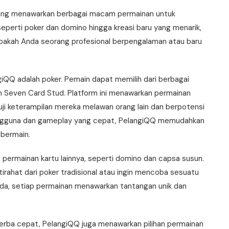
yang menawarkan berbagai macam permainan untuk
 seperti poker dan domino hingga kreasi baru yang menarik,
pakah Anda seorang profesional berpengalaman atau baru
giQQ adalah poker. Pemain dapat memilih dari berbagai
n Seven Card Stud. Platform ini menawarkan permainan
i keterampilan mereka melawan orang lain dan berpotensi
ngguna dan gameplay yang cepat, PelangiQQ memudahkan
 bermain.
 permainan kartu lainnya, seperti domino dan capsa susun.
tirahat dari poker tradisional atau ingin mencoba sesuatu
eda, setiap permainan menawarkan tantangan unik dan
erba cepat, PelangiQQ juga menawarkan pilihan permainan