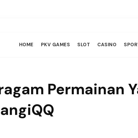
HOME
PKV GAMES
SLOT
CASINO
SPOR
eragam Permainan 
langiQQ