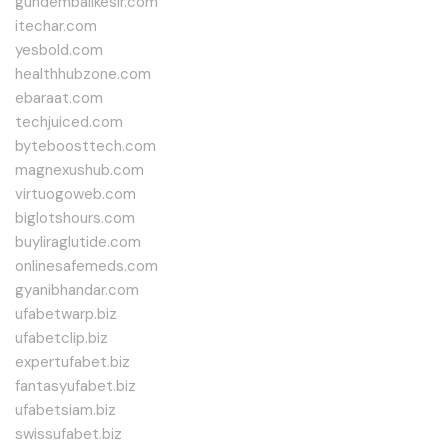
gundembalikesir.com
itechar.com
yesbold.com
healthhubzone.com
ebaraat.com
techjuiced.com
byteboosttech.com
magnexushub.com
virtuogoweb.com
biglotshours.com
buyliraglutide.com
onlinesafemeds.com
gyanibhandar.com
ufabetwarp.biz
ufabetclip.biz
expertufabet.biz
fantasyufabet.biz
ufabetsiam.biz
swissufabet.biz