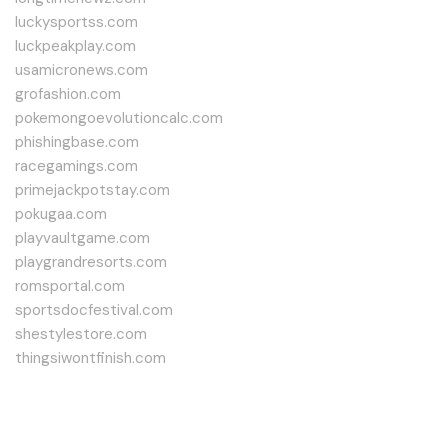
luckysportss.com
luckpeakplay.com
usamicronews.com
grofashion.com
pokemongoevolutioncalc.com
phishingbase.com
racegamings.com
primejackpotstay.com
pokugaa.com
playvaultgame.com
playgrandresorts.com
romsportal.com
sportsdocfestival.com
shestylestore.com
thingsiwontfinish.com