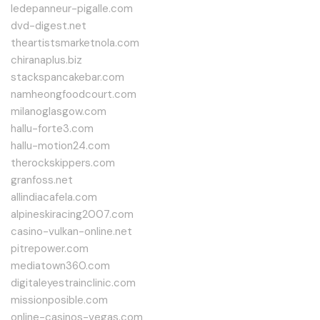
ledepanneur-pigalle.com
dvd-digest.net
theartistsmarketnola.com
chiranaplus.biz
stackspancakebar.com
namheongfoodcourt.com
milanoglasgow.com
hallu-forte3.com
hallu-motion24.com
therockskippers.com
granfoss.net
allindiacafela.com
alpineskiracing2007.com
casino-vulkan-online.net
pitrepower.com
mediatown360.com
digitaleyestrainclinic.com
missionposible.com
online-casinos-vegas.com