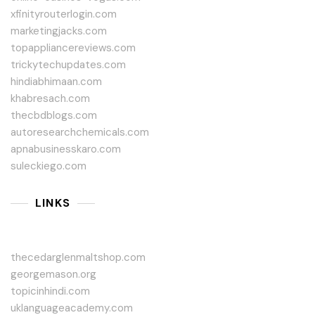
xfinityrouterlogin.com
marketingjacks.com
topappliancereviews.com
trickytechupdates.com
hindiabhimaan.com
khabresach.com
thecbdblogs.com
autoresearchchemicals.com
apnabusinesskaro.com
suleckiego.com
LINKS
thecedarglenmaltshop.com
georgemason.org
topicinhindi.com
uklanguageacademy.com