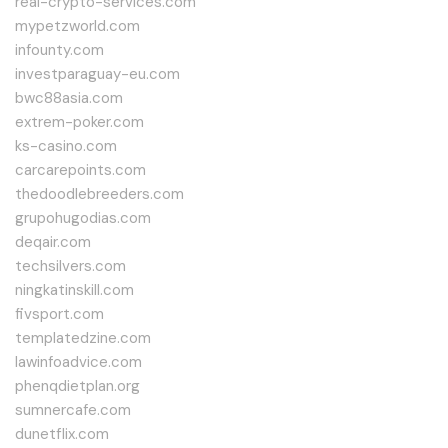
real-crypto-services.com
mypetzworld.com
infounty.com
investparaguay-eu.com
bwc88asia.com
extrem-poker.com
ks-casino.com
carcarepoints.com
thedoodlebreeders.com
grupohugodias.com
deqair.com
techsilvers.com
ningkatinskill.com
fivsport.com
templatedzine.com
lawinfoadvice.com
phenqdietplan.org
sumnercafe.com
dunetflix.com