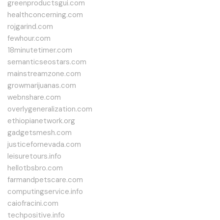
greenproductsgui.com
healthconcerning.com
rojgarind.com
fewhour.com
18minutetimer.com
semanticseostars.com
mainstreamzone.com
growmarijuanas.com
webnshare.com
overlygeneralization.com
ethiopianetwork.org
gadgetsmesh.com
justicefornevada.com
leisuretours.info
hellotbsbro.com
farmandpetscare.com
computingservice.info
caiofracini.com
techpositive.info