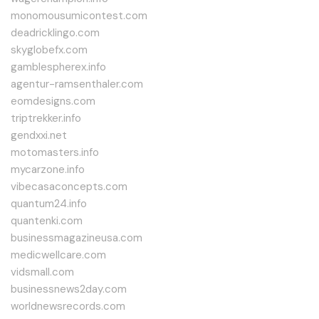
monomousumicontest.com
deadricklingo.com
skyglobefx.com
gamblespherex.info
agentur-ramsenthaler.com
eomdesigns.com
triptrekker.info
gendxxi.net
motomasters.info
mycarzone.info
vibecasaconcepts.com
quantum24.info
quantenki.com
businessmagazineusa.com
medicwellcare.com
vidsmall.com
businessnews2day.com
worldnewsrecords.com