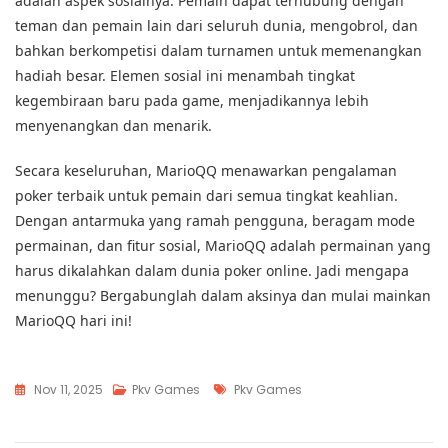
adalah aspek sosialnya. Pemain dapat terhubung dengan
teman dan pemain lain dari seluruh dunia, mengobrol, dan
bahkan berkompetisi dalam turnamen untuk memenangkan
hadiah besar. Elemen sosial ini menambah tingkat
kegembiraan baru pada game, menjadikannya lebih
menyenangkan dan menarik.
Secara keseluruhan, MarioQQ menawarkan pengalaman
poker terbaik untuk pemain dari semua tingkat keahlian.
Dengan antarmuka yang ramah pengguna, beragam mode
permainan, dan fitur sosial, MarioQQ adalah permainan yang
harus dikalahkan dalam dunia poker online. Jadi mengapa
menunggu? Bergabunglah dalam aksinya dan mulai mainkan
MarioQQ hari ini!
Tags
Nov 11, 2025
Pkv Games
Pkv Games