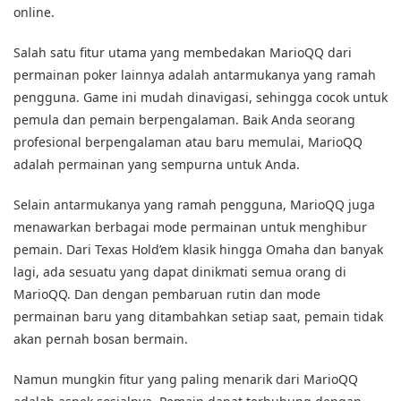
online.
Salah satu fitur utama yang membedakan MarioQQ dari
permainan poker lainnya adalah antarmukanya yang ramah
pengguna. Game ini mudah dinavigasi, sehingga cocok untuk
pemula dan pemain berpengalaman. Baik Anda seorang
profesional berpengalaman atau baru memulai, MarioQQ
adalah permainan yang sempurna untuk Anda.
Selain antarmukanya yang ramah pengguna, MarioQQ juga
menawarkan berbagai mode permainan untuk menghibur
pemain. Dari Texas Hold’em klasik hingga Omaha dan banyak
lagi, ada sesuatu yang dapat dinikmati semua orang di
MarioQQ. Dan dengan pembaruan rutin dan mode
permainan baru yang ditambahkan setiap saat, pemain tidak
akan pernah bosan bermain.
Namun mungkin fitur yang paling menarik dari MarioQQ