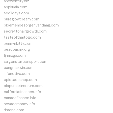
anewentity.biz
appkuala.com
seo7days.com
pureglowcream.com
bloemenbezorgenvandaag.com
secrettohairgrowth.com
tasteofthaitogo.com
bunnynkitty.com
bezopasnik.org
fjmnxga.com
saigonstartransport.com
bangmaxwin.com
infonetive.com
epictacoshop.com
biopuraskinserum.com
californiafinances.info
canadafinance.info
nevadamoney.info
rimene.com