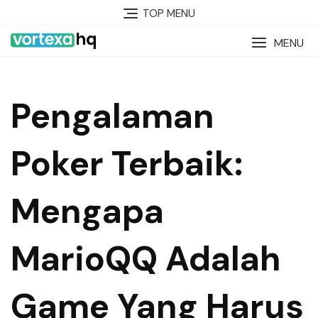
Skip
TOP MENU
to
content
MENU
Pengalaman
Poker Terbaik:
Mengapa
MarioQQ Adalah
Game Yang Harus