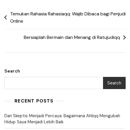
Post
Temukan Rahasia Rahasiaqq: Wajib Dibaca bagi Penjudi
Online
navigation
Bersiaplah Bermain dan Menang di Ratujudiqq
Search
Search
RECENT POSTS
Dari Skeptis Menjadi Percaya: Bagaimana Ahliqq Mengubah
Hidup Saya Menjadi Lebih Baik