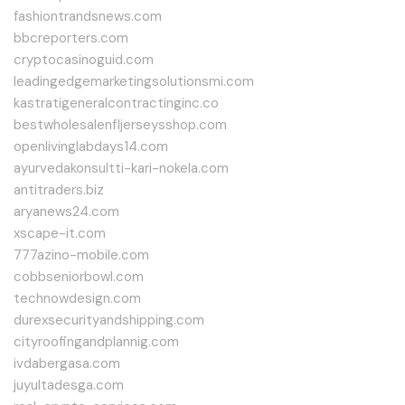
fashiontrandsnews.com
bbcreporters.com
cryptocasinoguid.com
leadingedgemarketingsolutionsmi.com
kastratigeneralcontractinginc.co
bestwholesalenfljerseysshop.com
openlivinglabdays14.com
ayurvedakonsultti-kari-nokela.com
antitraders.biz
aryanews24.com
xscape-it.com
777azino-mobile.com
cobbseniorbowl.com
technowdesign.com
durexsecurityandshipping.com
cityroofingandplannig.com
ivdabergasa.com
juyultadesga.com