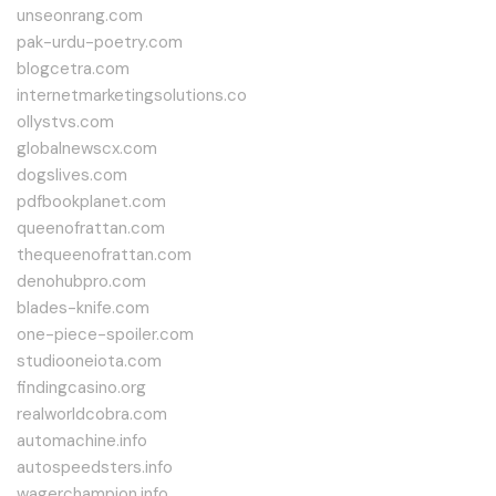
unseonrang.com
pak-urdu-poetry.com
blogcetra.com
internetmarketingsolutions.co
ollystvs.com
globalnewscx.com
dogslives.com
pdfbookplanet.com
queenofrattan.com
thequeenofrattan.com
denohubpro.com
blades-knife.com
one-piece-spoiler.com
studiooneiota.com
findingcasino.org
realworldcobra.com
automachine.info
autospeedsters.info
wagerchampion.info