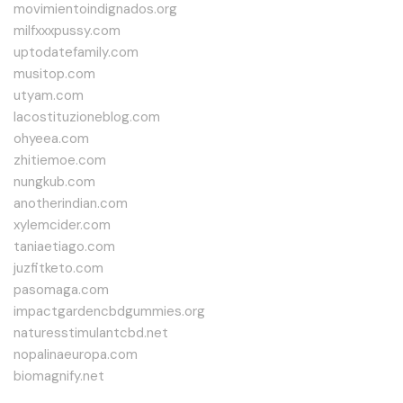
movimientoindignados.org
milfxxxpussy.com
uptodatefamily.com
musitop.com
utyam.com
lacostituzioneblog.com
ohyeea.com
zhitiemoe.com
nungkub.com
anotherindian.com
xylemcider.com
taniaetiago.com
juzfitketo.com
pasomaga.com
impactgardencbdgummies.org
naturesstimulantcbd.net
nopalinaeuropa.com
biomagnify.net