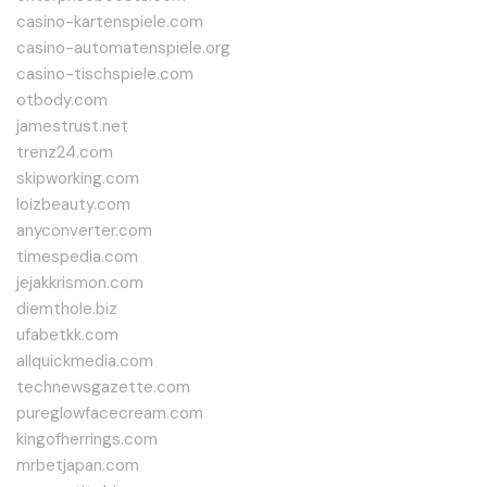
casino-kartenspiele.com
casino-automatenspiele.org
casino-tischspiele.com
otbody.com
jamestrust.net
trenz24.com
skipworking.com
loizbeauty.com
anyconverter.com
timespedia.com
jejakkrismon.com
diemthole.biz
ufabetkk.com
allquickmedia.com
technewsgazette.com
pureglowfacecream.com
kingofherrings.com
mrbetjapan.com