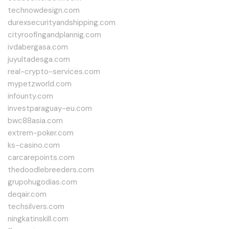
technowdesign.com
durexsecurityandshipping.com
cityroofingandplannig.com
ivdabergasa.com
juyultadesga.com
real-crypto-services.com
mypetzworld.com
infounty.com
investparaguay-eu.com
bwc88asia.com
extrem-poker.com
ks-casino.com
carcarepoints.com
thedoodlebreeders.com
grupohugodias.com
deqair.com
techsilvers.com
ningkatinskill.com