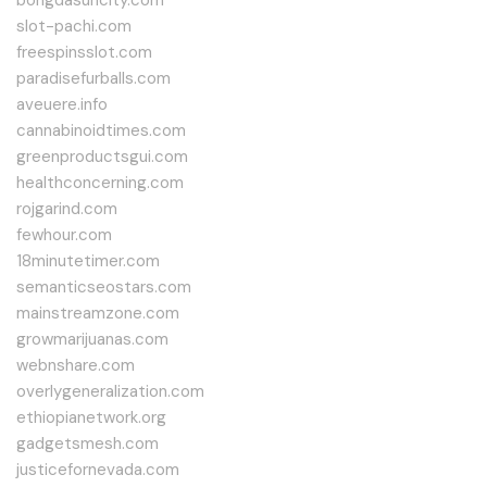
bongdasuncity.com
slot-pachi.com
freespinsslot.com
paradisefurballs.com
aveuere.info
cannabinoidtimes.com
greenproductsgui.com
healthconcerning.com
rojgarind.com
fewhour.com
18minutetimer.com
semanticseostars.com
mainstreamzone.com
growmarijuanas.com
webnshare.com
overlygeneralization.com
ethiopianetwork.org
gadgetsmesh.com
justicefornevada.com