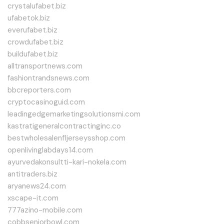
crystalufabet.biz
ufabetok.biz
everufabet.biz
crowdufabet.biz
buildufabet.biz
alltransportnews.com
fashiontrandsnews.com
bbcreporters.com
cryptocasinoguid.com
leadingedgemarketingsolutionsmi.com
kastratigeneralcontractinginc.co
bestwholesalenfljerseysshop.com
openlivinglabdays14.com
ayurvedakonsultti-kari-nokela.com
antitraders.biz
aryanews24.com
xscape-it.com
777azino-mobile.com
cobbseniorbowl.com