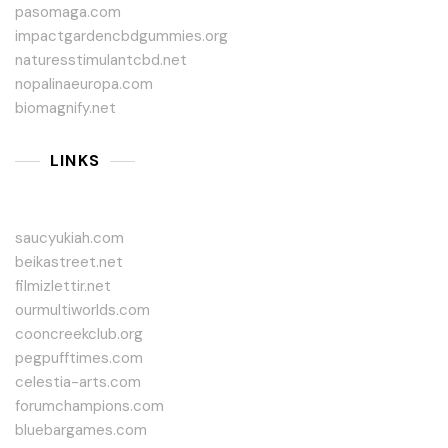
pasomaga.com
impactgardencbdgummies.org
naturesstimulantcbd.net
nopalinaeuropa.com
biomagnify.net
LINKS
saucyukiah.com
beikastreet.net
filmizlettir.net
ourmultiworlds.com
cooncreekclub.org
pegpufftimes.com
celestia-arts.com
forumchampions.com
bluebargames.com