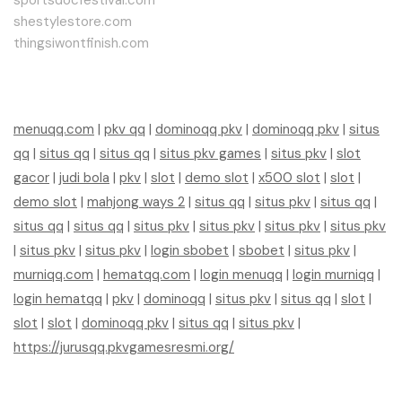
sportsdocfestival.com
shestylestore.com
thingsiwontfinish.com
menuqq.com
|
pkv qq
|
dominoqq pkv
|
dominoqq pkv
|
situs
qq
|
situs qq
|
situs qq
|
situs pkv games
|
situs pkv
|
slot
gacor
|
judi bola
|
pkv
|
slot
|
demo slot
|
x500 slot
|
slot
|
demo slot
|
mahjong ways 2
|
situs qq
|
situs pkv
|
situs qq
|
situs qq
|
situs qq
|
situs pkv
|
situs pkv
|
situs pkv
|
situs pkv
|
situs pkv
|
situs pkv
|
login sbobet
|
sbobet
|
situs pkv
|
murniqq.com
|
hematqq.com
|
login menuqq
|
login murniqq
|
login hematqq
|
pkv
|
dominoqq
|
situs pkv
|
situs qq
|
slot
|
slot
|
slot
|
dominoqq pkv
|
situs qq
|
situs pkv
|
https://jurusqq.pkvgamesresmi.org/