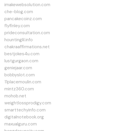
imakewebsolution.com
che-blog.com
pancakecoinz.com
flyfinley.com
prideconsultation.com
hountinglil.info
chakraaffirmations.net
bestjokes4u.com
lustgurgaon.com
geniejaar.com
bobbyslot.com
11placemoulin.com
mintz360.com
mohob.net
weightlossprodigy.com
smarttechyinfo.com
digitalnotebook.org
maxualguru.com