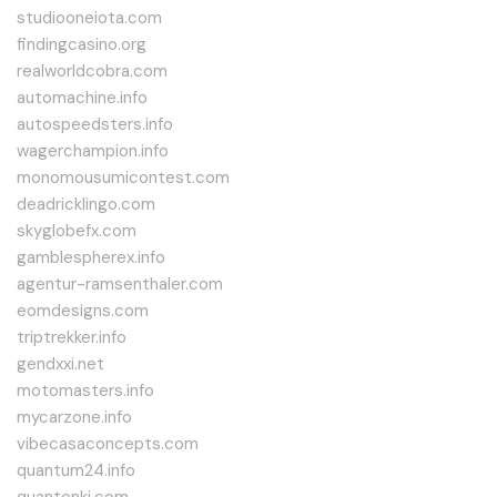
studiooneiota.com
findingcasino.org
realworldcobra.com
automachine.info
autospeedsters.info
wagerchampion.info
monomousumicontest.com
deadricklingo.com
skyglobefx.com
gamblespherex.info
agentur-ramsenthaler.com
eomdesigns.com
triptrekker.info
gendxxi.net
motomasters.info
mycarzone.info
vibecasaconcepts.com
quantum24.info