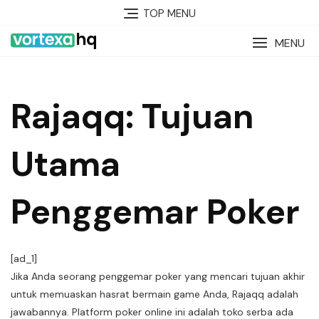
Skip
TOP MENU
to
content
MENU
Rajaqq: Tujuan
Utama
Penggemar Poker
[ad_1]
Jika Anda seorang penggemar poker yang mencari tujuan akhir
untuk memuaskan hasrat bermain game Anda, Rajaqq adalah
jawabannya. Platform poker online ini adalah toko serba ada