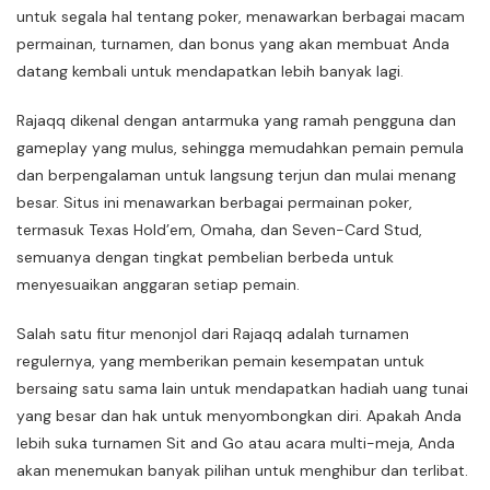
untuk segala hal tentang poker, menawarkan berbagai macam
permainan, turnamen, dan bonus yang akan membuat Anda
datang kembali untuk mendapatkan lebih banyak lagi.
Rajaqq dikenal dengan antarmuka yang ramah pengguna dan
gameplay yang mulus, sehingga memudahkan pemain pemula
dan berpengalaman untuk langsung terjun dan mulai menang
besar. Situs ini menawarkan berbagai permainan poker,
termasuk Texas Hold’em, Omaha, dan Seven-Card Stud,
semuanya dengan tingkat pembelian berbeda untuk
menyesuaikan anggaran setiap pemain.
Salah satu fitur menonjol dari Rajaqq adalah turnamen
regulernya, yang memberikan pemain kesempatan untuk
bersaing satu sama lain untuk mendapatkan hadiah uang tunai
yang besar dan hak untuk menyombongkan diri. Apakah Anda
lebih suka turnamen Sit and Go atau acara multi-meja, Anda
akan menemukan banyak pilihan untuk menghibur dan terlibat.