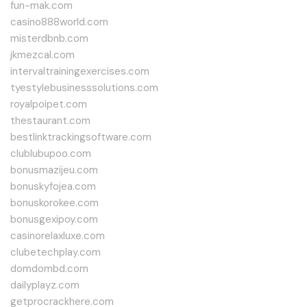
fun-mak.com
casino888world.com
misterdbnb.com
jkmezcal.com
intervaltrainingexercises.com
tyestylebusinesssolutions.com
royalpoipet.com
thestaurant.com
bestlinktrackingsoftware.com
clublubupoo.com
bonusmazijeu.com
bonuskyfojea.com
bonuskorokee.com
bonusgexipoy.com
casinorelaxluxe.com
clubetechplay.com
domdombd.com
dailyplayz.com
getprocrackhere.com