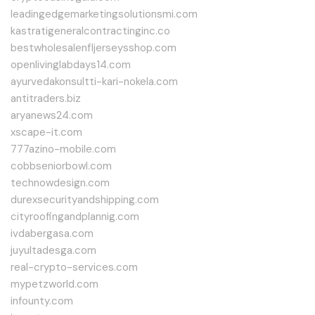
leadingedgemarketingsolutionsmi.com
kastratigeneralcontractinginc.co
bestwholesalenfljerseysshop.com
openlivinglabdays14.com
ayurvedakonsultti-kari-nokela.com
antitraders.biz
aryanews24.com
xscape-it.com
777azino-mobile.com
cobbseniorbowl.com
technowdesign.com
durexsecurityandshipping.com
cityroofingandplannig.com
ivdabergasa.com
juyultadesga.com
real-crypto-services.com
mypetzworld.com
infounty.com