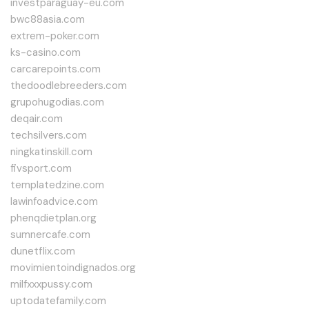
investparaguay-eu.com
bwc88asia.com
extrem-poker.com
ks-casino.com
carcarepoints.com
thedoodlebreeders.com
grupohugodias.com
deqair.com
techsilvers.com
ningkatinskill.com
fivsport.com
templatedzine.com
lawinfoadvice.com
phenqdietplan.org
sumnercafe.com
dunetflix.com
movimientoindignados.org
milfxxxpussy.com
uptodatefamily.com