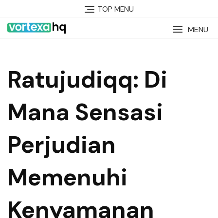
Skip
TOP MENU
to
content
MENU
Ratujudiqq: Di
Mana Sensasi
Perjudian
Memenuhi
Kenyamanan