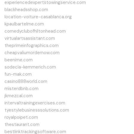
experiencedexpertstowingservice.com
blackheadsshop.com
location-voiture-casablanca.org
kpaulbartelme.com
comedyclubofhiltonhead.com
virtualartsassistant.com
theprimeinfographics.com
cheapvaliumordernow.com
beenime.com
sodecia-kemmerich.com
fun-mak.com
casino888world.com
misterdbnb.com
jkmezcal.com
intervaltrainingexercises.com
tyestylebusinesssolutions.com
royalpoipet.com
thestaurant.com
bestlinktrackingsoftware.com