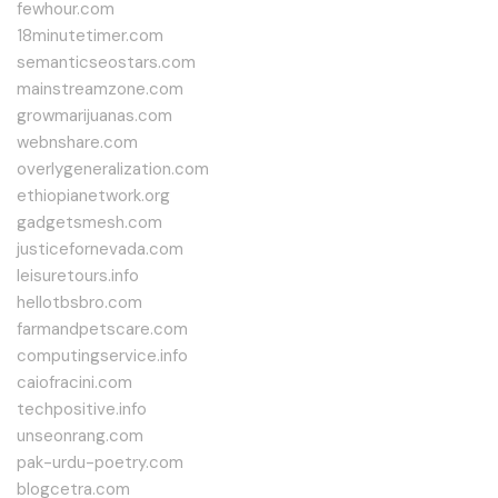
fewhour.com
18minutetimer.com
semanticseostars.com
mainstreamzone.com
growmarijuanas.com
webnshare.com
overlygeneralization.com
ethiopianetwork.org
gadgetsmesh.com
justicefornevada.com
leisuretours.info
hellotbsbro.com
farmandpetscare.com
computingservice.info
caiofracini.com
techpositive.info
unseonrang.com
pak-urdu-poetry.com
blogcetra.com