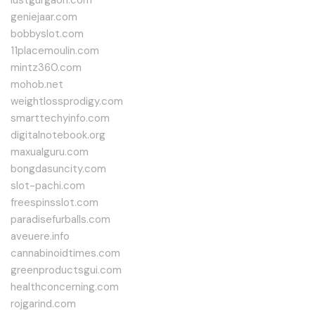
lustgurgaon.com
geniejaar.com
bobbyslot.com
11placemoulin.com
mintz360.com
mohob.net
weightlossprodigy.com
smarttechyinfo.com
digitalnotebook.org
maxualguru.com
bongdasuncity.com
slot-pachi.com
freespinsslot.com
paradisefurballs.com
aveuere.info
cannabinoidtimes.com
greenproductsgui.com
healthconcerning.com
rojgarind.com