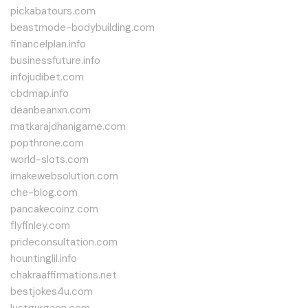
pickabatours.com
beastmode-bodybuilding.com
financelplan.info
businessfuture.info
infojudibet.com
cbdmap.info
deanbeanxn.com
matkarajdhanigame.com
popthrone.com
world-slots.com
imakewebsolution.com
che-blog.com
pancakecoinz.com
flyfinley.com
prideconsultation.com
hountinglil.info
chakraaffirmations.net
bestjokes4u.com