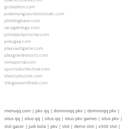
usamicronews.com
grofashion.com
pokemongoevolutioncalc.com
phishingbase.com
racegamings.com
primejackpotstay.com
pokugaa.com
playvaultgame.com
playgrandresorts.com
romsportal.com
sportsdocfestival.com
shestylestore.com
thingsiwontfinish.com
menuqq.com
|
pkv qq
|
dominoqq pkv
|
dominoqq pkv
|
situs qq
|
situs qq
|
situs qq
|
situs pkv games
|
situs pkv
|
slot gacor
|
judi bola
|
pkv
|
slot
|
demo slot
|
x500 slot
|