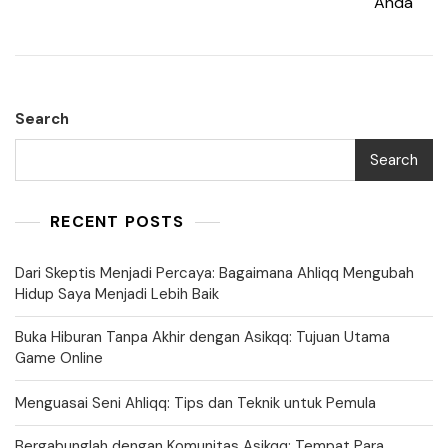
Anda
Search
Search
RECENT POSTS
Dari Skeptis Menjadi Percaya: Bagaimana Ahliqq Mengubah
Hidup Saya Menjadi Lebih Baik
Buka Hiburan Tanpa Akhir dengan Asikqq: Tujuan Utama
Game Online
Menguasai Seni Ahliqq: Tips dan Teknik untuk Pemula
Bergabunglah dengan Komunitas Asikqq: Tempat Para