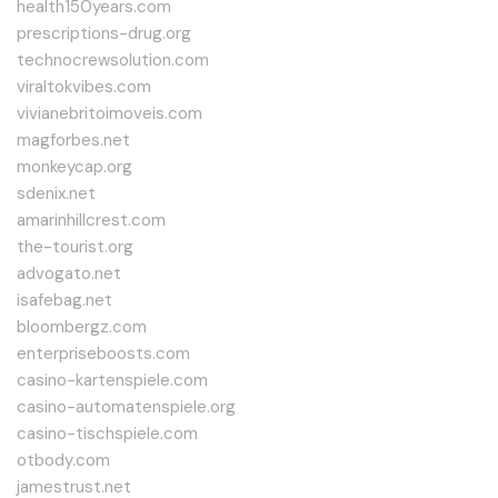
health150years.com
prescriptions-drug.org
technocrewsolution.com
viraltokvibes.com
vivianebritoimoveis.com
magforbes.net
monkeycap.org
sdenix.net
amarinhillcrest.com
the-tourist.org
advogato.net
isafebag.net
bloombergz.com
enterpriseboosts.com
casino-kartenspiele.com
casino-automatenspiele.org
casino-tischspiele.com
otbody.com
jamestrust.net