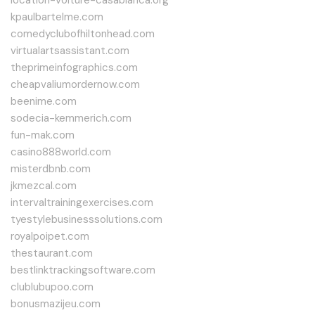
location-voiture-casablanca.org
kpaulbartelme.com
comedyclubofhiltonhead.com
virtualartsassistant.com
theprimeinfographics.com
cheapvaliumordernow.com
beenime.com
sodecia-kemmerich.com
fun-mak.com
casino888world.com
misterdbnb.com
jkmezcal.com
intervaltrainingexercises.com
tyestylebusinesssolutions.com
royalpoipet.com
thestaurant.com
bestlinktrackingsoftware.com
clublubupoo.com
bonusmazijeu.com