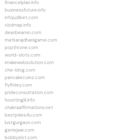
financelplan.info
businessfuture.info
infojudibet.com
cbdmap.info
deanbeanxn.com
matkarajdhanigame.com
popthrone.com
world-slots.com
imakewebsolution.com
che-blog.com
pancakecoinz.com
flyfinley.com
prideconsultation.com
hountinglil.info
chakraaffirmations.net
bestjokes4u.com
lustgurgaon.com
geniejaar.com
bobbyslot.com