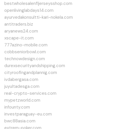
bestwholesalenfljerseysshop.com
openlivinglabdays14.com
ayurvedakonsultti-kari-nokela.com
antitraders.biz
aryanews24.com
xscape-it.com
777azino-mobile.com
cobbseniorbowl.com
technowdesign.com
durexsecurityandshipping.com
cityroofingandplannig.com
ivdabergasa.com
juyultadesga.com
real-crypto-services.com
mypetzworld.com
infounty.com
investparaguay-eu.com
bwc88asia.com
extrem-poker.com