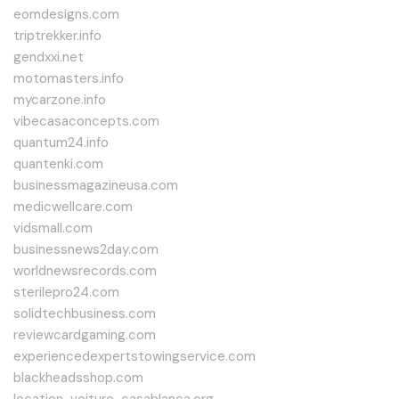
eomdesigns.com
triptrekker.info
gendxxi.net
motomasters.info
mycarzone.info
vibecasaconcepts.com
quantum24.info
quantenki.com
businessmagazineusa.com
medicwellcare.com
vidsmall.com
businessnews2day.com
worldnewsrecords.com
sterilepro24.com
solidtechbusiness.com
reviewcardgaming.com
experiencedexpertstowingservice.com
blackheadsshop.com