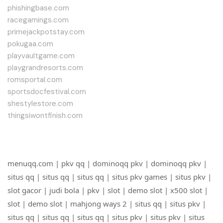
phishingbase.com
racegamings.com
primejackpotstay.com
pokugaa.com
playvaultgame.com
playgrandresorts.com
romsportal.com
sportsdocfestival.com
shestylestore.com
thingsiwontfinish.com
menuqq.com
|
pkv qq
|
dominoqq pkv
|
dominoqq pkv
|
situs qq
|
situs qq
|
situs qq
|
situs pkv games
|
situs pkv
|
slot gacor
|
judi bola
|
pkv
|
slot
|
demo slot
|
x500 slot
|
slot
|
demo slot
|
mahjong ways 2
|
situs qq
|
situs pkv
|
situs qq
|
situs qq
|
situs qq
|
situs pkv
|
situs pkv
|
situs