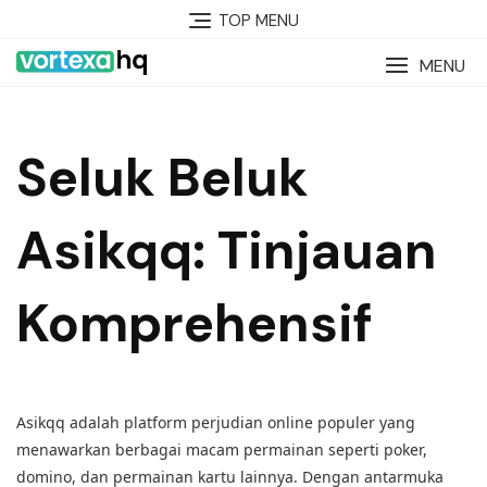
Skip
TOP MENU
to
content
MENU
Seluk Beluk
Asikqq: Tinjauan
Komprehensif
Asikqq adalah platform perjudian online populer yang
menawarkan berbagai macam permainan seperti poker,
domino, dan permainan kartu lainnya. Dengan antarmuka