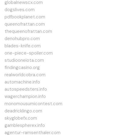
globalnewscx.com
dogslives.com
pdfbookplanet.com
queenofrattan.com
thequeenofrattan.com
denohubpro.com
blades-knife.com
one-piece-spoiler.com
studiooneiota.com
findingcasino.org
realworldcobra.com
automachine.info
autospeedsters.info
wagerchampion.info
monomousumicontest.com
deadricklingo.com
skyglobefx.com
gamblespherex.info
agentur-ramsenthaler.com