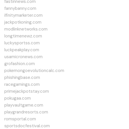
fastinnews.com
fannybanny.com
ifinitymarketer.com
jackpotkoning.com
modlinknetworks.com
longtimenewz.com
luckysportss.com
luckpeakplay.com
usamicronews.com
grofashion.com
pokemongoevolutioncalc.com
phishingbase.com
racegamings.com
primejackpotstay.com
pokugaa.com
playvaultgame.com
playgrandresorts.com
romsportal.com
sportsdocfestival.com