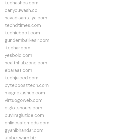
techashes.com
canyouwash.co
havadisantalya.com
techdtimes.com
techieboot.com
gundembalikesir.com
itechar.com
yesbold.com
healthhubzone.com
ebaraat.com
techjuiced.com
byteboosttech.com
magnexushub.com
virtuogoweb.com
biglotshours.com
buyliraglutide.com
onlinesafemeds.com
gyanibhandar.com
ufabetwarp.biz