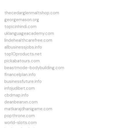
thecedarglenmaltshop.com
georgemason.org
topicinhindi.com
uklanguageacademy.com
lindehealthcarefree.com
allbusinessjobs.info
top10products.net
pickabatours.com
beastmode-bodybuilding.com
financelplan.info
businessfuture.info
infojudibet.com
cbdmap.info
deanbeanxn.com
matkarajdhanigame.com
popthrone.com
world-slots.com