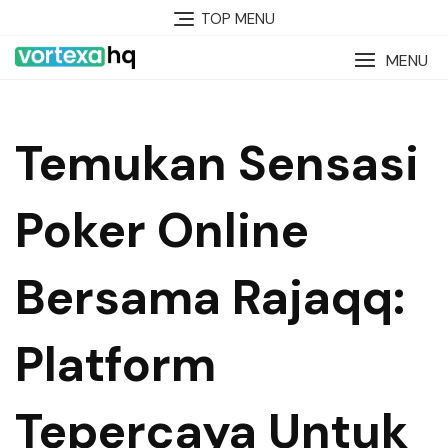
Skip
TOP MENU
to
content
MENU
Temukan Sensasi
Poker Online
Bersama Rajaqq:
Platform
Tepercaya Untuk