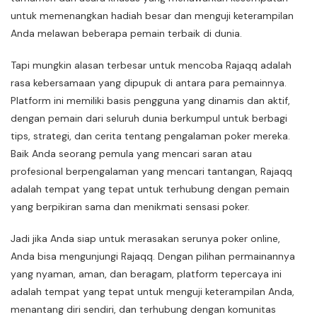
untuk memenangkan hadiah besar dan menguji keterampilan
Anda melawan beberapa pemain terbaik di dunia.
Tapi mungkin alasan terbesar untuk mencoba Rajaqq adalah
rasa kebersamaan yang dipupuk di antara para pemainnya.
Platform ini memiliki basis pengguna yang dinamis dan aktif,
dengan pemain dari seluruh dunia berkumpul untuk berbagi
tips, strategi, dan cerita tentang pengalaman poker mereka.
Baik Anda seorang pemula yang mencari saran atau
profesional berpengalaman yang mencari tantangan, Rajaqq
adalah tempat yang tepat untuk terhubung dengan pemain
yang berpikiran sama dan menikmati sensasi poker.
Jadi jika Anda siap untuk merasakan serunya poker online,
Anda bisa mengunjungi Rajaqq. Dengan pilihan permainannya
yang nyaman, aman, dan beragam, platform tepercaya ini
adalah tempat yang tepat untuk menguji keterampilan Anda,
menantang diri sendiri, dan terhubung dengan komunitas