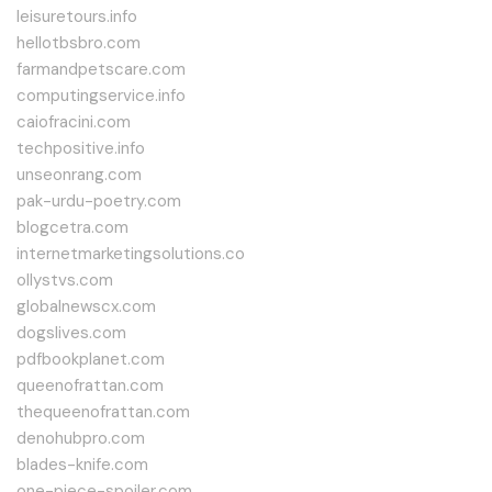
leisuretours.info
hellotbsbro.com
farmandpetscare.com
computingservice.info
caiofracini.com
techpositive.info
unseonrang.com
pak-urdu-poetry.com
blogcetra.com
internetmarketingsolutions.co
ollystvs.com
globalnewscx.com
dogslives.com
pdfbookplanet.com
queenofrattan.com
thequeenofrattan.com
denohubpro.com
blades-knife.com
one-piece-spoiler.com