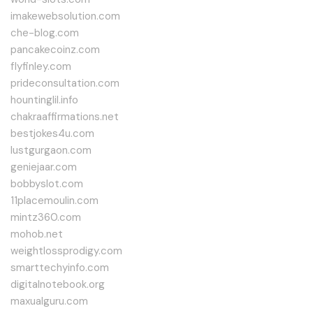
imakewebsolution.com
che-blog.com
pancakecoinz.com
flyfinley.com
prideconsultation.com
hountinglil.info
chakraaffirmations.net
bestjokes4u.com
lustgurgaon.com
geniejaar.com
bobbyslot.com
11placemoulin.com
mintz360.com
mohob.net
weightlossprodigy.com
smarttechyinfo.com
digitalnotebook.org
maxualguru.com