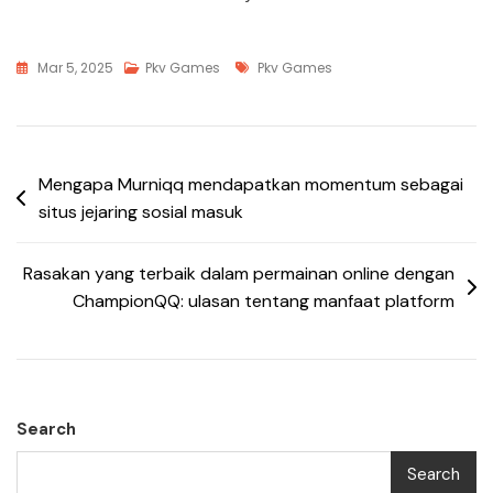
Tags
Mar 5, 2025
Pkv Games
Pkv Games
Post
Mengapa Murniqq mendapatkan momentum sebagai
situs jejaring sosial masuk
navigation
Rasakan yang terbaik dalam permainan online dengan
ChampionQQ: ulasan tentang manfaat platform
Search
Search