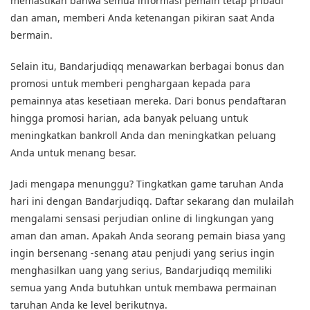
memastikan bahwa semua informasi pemain tetap pribadi
dan aman, memberi Anda ketenangan pikiran saat Anda
bermain.
Selain itu, Bandarjudiqq menawarkan berbagai bonus dan
promosi untuk memberi penghargaan kepada para
pemainnya atas kesetiaan mereka. Dari bonus pendaftaran
hingga promosi harian, ada banyak peluang untuk
meningkatkan bankroll Anda dan meningkatkan peluang
Anda untuk menang besar.
Jadi mengapa menunggu? Tingkatkan game taruhan Anda
hari ini dengan Bandarjudiqq. Daftar sekarang dan mulailah
mengalami sensasi perjudian online di lingkungan yang
aman dan aman. Apakah Anda seorang pemain biasa yang
ingin bersenang -senang atau penjudi yang serius ingin
menghasilkan uang yang serius, Bandarjudiqq memiliki
semua yang Anda butuhkan untuk membawa permainan
taruhan Anda ke level berikutnya.