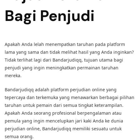
Bagi Penjudi
Apakah Anda lelah menempatkan taruhan pada platform
lama yang sama dan tidak melihat hasil yang Anda inginkan?
Tidak terlihat lagi dari Bandarjudiqq, tujuan utama bagi
penjudi yang ingin meningkatkan permainan taruhan
mereka.
Bandarjudiqq adalah platform perjudian online yang
tepercaya dan terkemuka yang menawarkan berbagai pilihan
taruhan untuk pemain dari semua tingkat keterampilan.
Apakah Anda seorang profesional berpengalaman atau
pemula yang ingin mencelupkan jari kaki Anda ke dunia
perjudian online, Bandarjudiqq memiliki sesuatu untuk
semua orang.