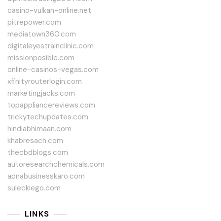
casino-vulkan-online.net
pitrepower.com
mediatown360.com
digitaleyestrainclinic.com
missionposible.com
online-casinos-vegas.com
xfinityrouterlogin.com
marketingjacks.com
topappliancereviews.com
trickytechupdates.com
hindiabhimaan.com
khabresach.com
thecbdblogs.com
autoresearchchemicals.com
apnabusinesskaro.com
suleckiego.com
LINKS