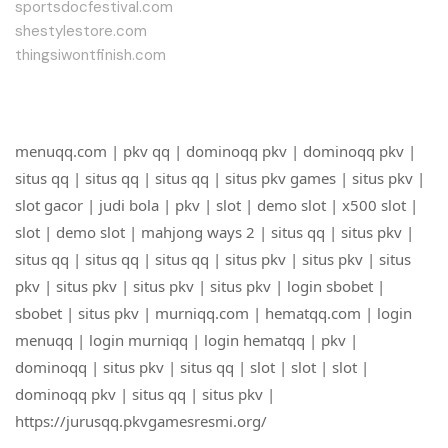
sportsdocfestival.com
shestylestore.com
thingsiwontfinish.com
menuqq.com
|
pkv qq
|
dominoqq pkv
|
dominoqq pkv
|
situs qq
|
situs qq
|
situs qq
|
situs pkv games
|
situs pkv
|
slot gacor
|
judi bola
|
pkv
|
slot
|
demo slot
|
x500 slot
|
slot
|
demo slot
|
mahjong ways 2
|
situs qq
|
situs pkv
|
situs qq
|
situs qq
|
situs qq
|
situs pkv
|
situs pkv
|
situs
pkv
|
situs pkv
|
situs pkv
|
situs pkv
|
login sbobet
|
sbobet
|
situs pkv
|
murniqq.com
|
hematqq.com
|
login
menuqq
|
login murniqq
|
login hematqq
|
pkv
|
dominoqq
|
situs pkv
|
situs qq
|
slot
|
slot
|
slot
|
dominoqq pkv
|
situs qq
|
situs pkv
|
https://jurusqq.pkvgamesresmi.org/