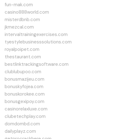
fun-mak.com
casino888world.com
misterdbnb.com
jkmezcal.com
intervaltrainingexercises.com
tyestylebusinesssolutions.com
royalpoipet.com
thestaurant.com
bestlinktrackingsoftware.com
clublubupoo.com
bonusmazijeu.com
bonuskyfojea.com
bonuskorokee.com
bonusgexipoy.com
casinorelaxluxe.com
clubetechplay.com
domdombd.com
dailyplayz.com
getprocrackhere.com