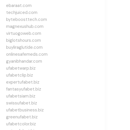
ebaraat.com
techjuiced.com
byteboosttech.com
magnexushub.com
virtuogoweb.com
biglotshours.com
buyliraglutide.com
onlinesafemeds.com
gyanibhandar.com
ufabetwarp.biz
ufabetclip.biz
expertufabet.biz
fantasyufabet.biz
ufabetsiam.biz
swissufabet.biz
ufabetbusiness.biz
greenufabet.biz
ufabetcolor.biz