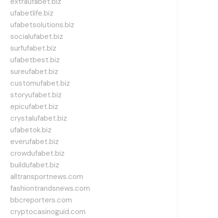
extraufabet.biz
ufabetlife.biz
ufabetsolutions.biz
socialufabet.biz
surfufabet.biz
ufabetbest.biz
sureufabet.biz
customufabet.biz
storyufabet.biz
epicufabet.biz
crystalufabet.biz
ufabetok.biz
everufabet.biz
crowdufabet.biz
buildufabet.biz
alltransportnews.com
fashiontrandsnews.com
bbcreporters.com
cryptocasinoguid.com