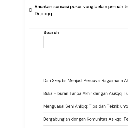
Post
Rasakan sensasi poker yang belum pernah t
Depoqq
navigation
Search
Dari Skeptis Menjadi Percaya: Bagaimana A
Buka Hiburan Tanpa Akhir dengan Asikqq: 
Menguasai Seni Ahliqq: Tips dan Teknik un
Bergabunglah dengan Komunitas Asikqq: T