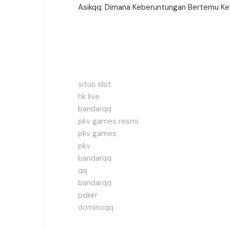
Asikqq: Dimana Keberuntungan Bertemu Ke
situs slot
hk live
bandarqq
pkv games resmi
pkv games
pkv
bandarqq
qq
bandarqq
poker
dominoqq