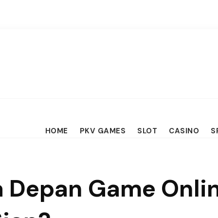
HOME
PKV GAMES
SLOT
CASINO
S
Depan Game Online