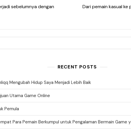
erjadi sebelumnya dengan
Dari pemain kasual k
RECENT POSTS
hliqq Mengubah Hidup Saya Menjadi Lebih Baik
Tujuan Utama Game Online
tuk Pemula
empat Para Pemain Berkumpul untuk Pengalaman Bermain Game y