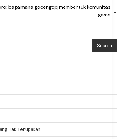
e pro: bagaimana gocengqq membentuk komunitas
game
Search
ang Tak Terlupakan